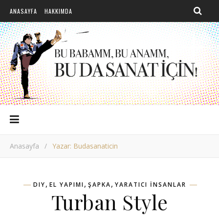
ANASAYFA
HAKKIMDA
Anasayfa
/
Yazar: Budasanaticin
,
,
,
DIY
EL YAPIMI
ŞAPKA
YARATICI INSANLAR
Turban Style