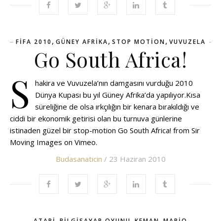
,
,
,
FIFA 2010
GÜNEY AFRIKA
STOP MOTION
VUVUZELA
Go South Africa!
S
hakira ve Vuvuzela’nın damgasını vurduğu 2010
Dünya Kupası bu yıl Güney Afrika’da yapılıyor.Kısa
süreliğine de olsa ırkçılığın bir kenara bırakıldığı ve
ciddi bir ekonomik getirisi olan bu turnuva günlerine
istinaden güzel bir stop-motion Go South Africa! from Sir
Moving Images on Vimeo.
Budasanaticin
/ 23 Haziran 2010
,
,
,
ATARI
BILGISAYAR OYUNU
KEMAN
MARIO