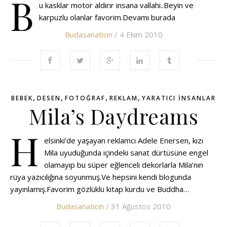
B
u kasklar motor aldırır insana vallahi..Beyin ve
karpuzlu olanlar favorim.Devamı burada
Budasanaticin
/ 4 Ekim 2010
,
,
,
,
BEBEK
DESEN
FOTOĞRAF
REKLAM
YARATICI INSANLAR
Mila’s Daydreams
H
elsinki’de yaşayan reklamcı Adele Enersen, kızı
Mila uyuduğunda içindeki sanat dürtüsüne engel
olamayıp bu süper eğlenceli dekorlarla Mila’nın
rüya yazıcılığına soyunmuş.Ve hepsini kendi blogunda
yayınlamış.Favorim gözlüklü kitap kurdu ve Buddha…
Budasanaticin
/ 31 Ağustos 2010