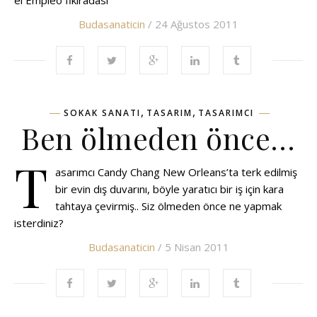
el Empleo fikiradasi
Budasanaticin
/ 24 Ağustos 2011
,
,
SOKAK SANATI
TASARIM
TASARIMCI
Ben ölmeden önce…
T
asarımcı Candy Chang New Orleans’ta terk edilmiş
bir evin dış duvarını, böyle yaratıcı bir iş için kara
tahtaya çevirmiş.. Siz ölmeden önce ne yapmak
isterdiniz?
Budasanaticin
/ 5 Nisan 2011