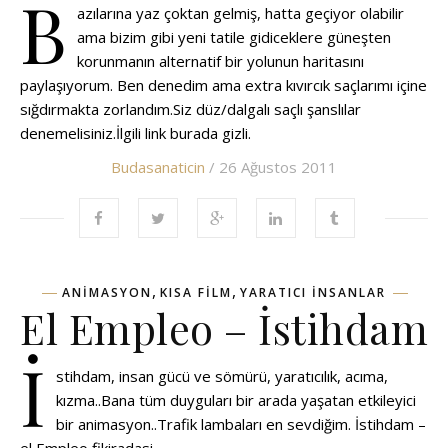
B
azılarına yaz çoktan gelmiş, hatta geçiyor olabilir
ama bizim gibi yeni tatile gidiceklere güneşten
korunmanın alternatif bir yolunun haritasını
paylaşıyorum. Ben denedim ama extra kıvırcık saçlarımı içine
sığdırmakta zorlandım.Siz düz/dalgalı saçlı şanslılar
denemelisiniz.İlgili link burada gizli.
Budasanaticin
/ 26 Ağustos 2011
,
,
ANIMASYON
KISA FILM
YARATICI INSANLAR
El Empleo – İstihdam
İ
stihdam, insan gücü ve sömürü, yaratıcılık, acıma,
kızma..Bana tüm duyguları bir arada yaşatan etkileyici
bir animasyon..Trafik lambaları en sevdiğim. İstihdam –