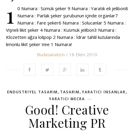
1
0 Numara : Sümük şeker 9 Numara : Yaratık eli jelibon8
Numara : Parlak şeker şurubunun içinde organlar7
Numara : Fare şeker6 Numara : Solucanlar 5 Numara :
Vişneli likit şeker 4 Numara : Kusmuk jelibon3 Numara :
Klozetten ağza lolipop 2 Numara : İdrar tahlil kutularında
limonlu likit şeker Vee 1 Numara!
Budasanaticin
/ 18 Ekim 2010
,
,
,
ENDUSTRIYEL TASARIM
TASARIM
YARATICI INSANLAR
YARATICI MECRA
Good! Creative
Marketing PR