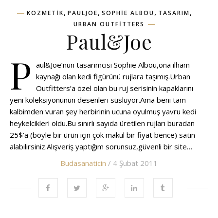
,
,
,
,
KOZMETIK
PAULJOE
SOPHIE ALBOU
TASARIM
URBAN OUTFITTERS
Paul&Joe
P
aul&Joe’nun tasarımcısı Sophie Albou,ona ilham
kaynağı olan kedi figürünü rujlara taşımış.Urban
Outfitters’a özel olan bu ruj serisinin kapaklarını
yeni koleksiyonunun desenleri süslüyor.Ama beni tam
kalbimden vuran şey herbirinin ucuna oyulmuş yavru kedi
heykelcikleri oldu.Bu sınırlı sayıda üretilen rujları buradan
25$’a (böyle bir ürün için çok makul bir fiyat bence) satın
alabilirsiniz.Alışveriş yaptığım sorunsuz,güvenli bir site…
Budasanaticin
/ 4 Şubat 2011