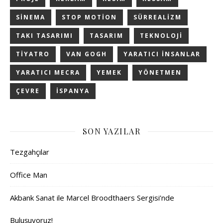
SINEMA
STOP MOTION
SÜRREALIZM
TAKI TASARIMI
TASARIM
TEKNOLOJI
TIYATRO
VAN GOGH
YARATICI INSANLAR
YARATICI MECRA
YEMEK
YÖNETMEN
ÇEVRE
İSPANYA
SON YAZILAR
Tezgahçılar
Office Man
Akbank Sanat ile Marcel Broodthaers Sergisi’nde
Buluşuyoruz!