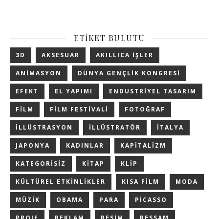
ETIKET BULUTU
3D
AKSESUAR
AKILLICA IŞLER
ANIMASYON
DÜNYA GENÇLIK KONGRESI
EFEKT
EL YAPIMI
ENDUSTRIYEL TASARIM
FILM
FILM FESTIVALI
FOTOĞRAF
ILLÜSTRASYON
ILLÜSTRATÖR
ITALYA
JAPONYA
KADINLAR
KAPITALIZM
KATEGORISIZ
KITAP
KLIP
KÜLTÜREL ETKINLIKLER
KISA FILM
MODA
MÜZIK
OBAMA
PARA
PICASSO
PROJE
REKLAM
RESIM
RESSAM