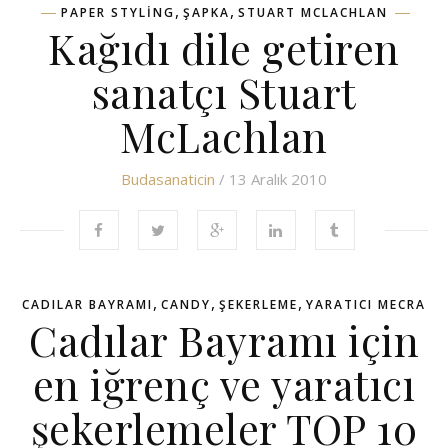
,
,
PAPER STYLING
ŞAPKA
STUART MCLACHLAN
Kağıdı dile getiren
sanatçı Stuart
McLachlan
Budasanaticin
/ 13 Aralık 2010
,
,
,
CADILAR BAYRAMI
CANDY
ŞEKERLEME
YARATICI MECRA
Cadılar Bayramı için
en iğrenç ve yaratıcı
şekerlemeler TOP 10