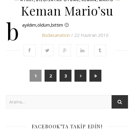
Keman Mario’su
b
ayıldım,öldüm,bittim 🙂
Budasanaticin
/ 22 Haziran 2010
1
2
3
FACEBOOK’TA TAKIP EDIN!