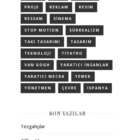
PROJE
REKLAM
RESIM
RESSAM
SINEMA
STOP MOTION
SÜRREALIZM
TAKI TASARIMI
TASARIM
TEKNOLOJI
TIYATRO
VAN GOGH
YARATICI INSANLAR
YARATICI MECRA
YEMEK
YÖNETMEN
ÇEVRE
İSPANYA
SON YAZILAR
Tezgahçılar