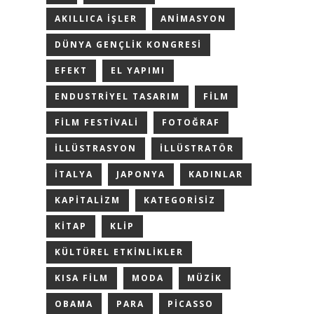
AKILLICA IŞLER
ANIMASYON
DÜNYA GENÇLIK KONGRESI
EFEKT
EL YAPIMI
ENDUSTRIYEL TASARIM
FILM
FILM FESTIVALI
FOTOĞRAF
ILLÜSTRASYON
ILLÜSTRATÖR
ITALYA
JAPONYA
KADINLAR
KAPITALIZM
KATEGORISIZ
KITAP
KLIP
KÜLTÜREL ETKINLIKLER
KISA FILM
MODA
MÜZIK
OBAMA
PARA
PICASSO