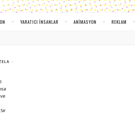
YON
YARATICI INSANLAR
ANIMASYON
REKLAM
ZELA
0
ısa
 ve
Sir