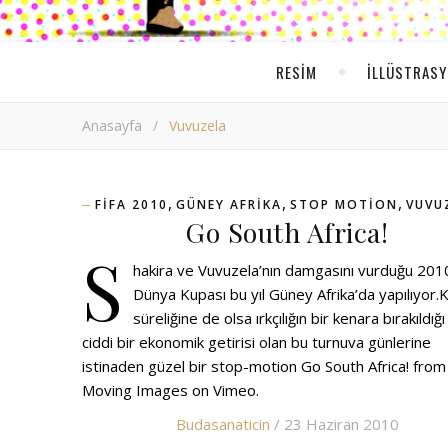
RESIM
ILLÜSTRAS
Anasayfa
/
Vuvuzela
,
,
,
FIFA 2010
GÜNEY AFRIKA
STOP MOTION
VUVU
Go South Africa!
S
hakira ve Vuvuzela’nın damgasını vurduğu 201
Dünya Kupası bu yıl Güney Afrika’da yapılıyor.K
süreliğine de olsa ırkçılığın bir kenara bırakıldığı
ciddi bir ekonomik getirisi olan bu turnuva günlerine
istinaden güzel bir stop-motion Go South Africa! from 
Moving Images on Vimeo.
Budasanaticin
/ 23 Haziran 2010