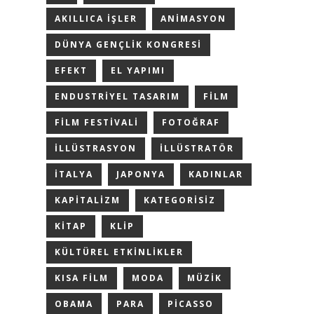
AKILLICA IŞLER
ANIMASYON
DÜNYA GENÇLIK KONGRESI
EFEKT
EL YAPIMI
ENDUSTRIYEL TASARIM
FILM
FILM FESTIVALI
FOTOĞRAF
ILLÜSTRASYON
ILLÜSTRATÖR
ITALYA
JAPONYA
KADINLAR
KAPITALIZM
KATEGORISIZ
KITAP
KLIP
KÜLTÜREL ETKINLIKLER
KISA FILM
MODA
MÜZIK
OBAMA
PARA
PICASSO