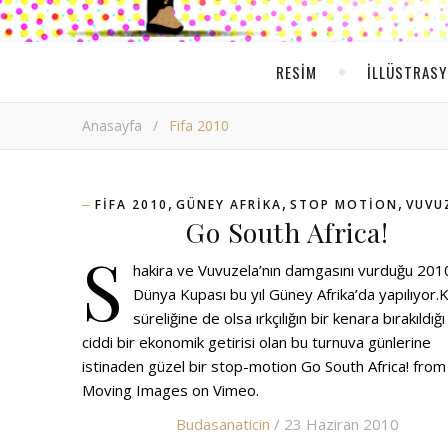
RESIM
ILLÜSTRAS
Anasayfa
/
Fifa 2010
,
,
,
FIFA 2010
GÜNEY AFRIKA
STOP MOTION
VUVU
Go South Africa!
S
hakira ve Vuvuzela’nın damgasını vurduğu 201
Dünya Kupası bu yıl Güney Afrika’da yapılıyor.K
süreliğine de olsa ırkçılığın bir kenara bırakıldığı
ciddi bir ekonomik getirisi olan bu turnuva günlerine
istinaden güzel bir stop-motion Go South Africa! from 
Moving Images on Vimeo.
Budasanaticin
/ 23 Haziran 2010