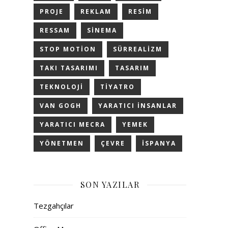
PROJE
REKLAM
RESIM
RESSAM
SINEMA
STOP MOTION
SÜRREALIZM
TAKI TASARIMI
TASARIM
TEKNOLOJI
TIYATRO
VAN GOGH
YARATICI INSANLAR
YARATICI MECRA
YEMEK
YÖNETMEN
ÇEVRE
İSPANYA
SON YAZILAR
Tezgahçılar