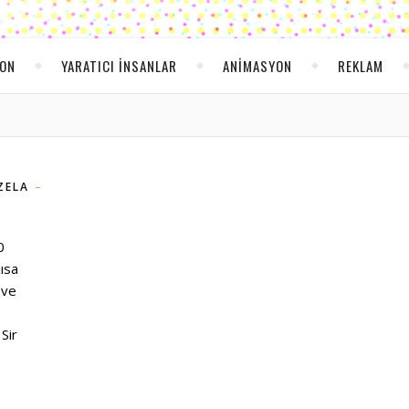
YON
YARATICI INSANLAR
ANIMASYON
REKLAM
ZELA
0
ısa
 ve
Sir