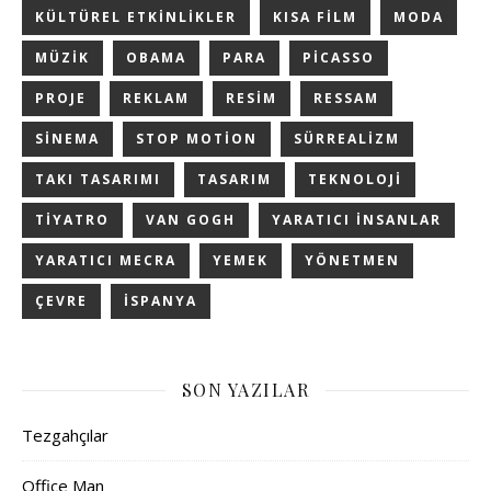
KÜLTÜREL ETKINLIKLER
KISA FILM
MODA
MÜZIK
OBAMA
PARA
PICASSO
PROJE
REKLAM
RESIM
RESSAM
SINEMA
STOP MOTION
SÜRREALIZM
TAKI TASARIMI
TASARIM
TEKNOLOJI
TIYATRO
VAN GOGH
YARATICI INSANLAR
YARATICI MECRA
YEMEK
YÖNETMEN
ÇEVRE
İSPANYA
SON YAZILAR
Tezgahçılar
Office Man