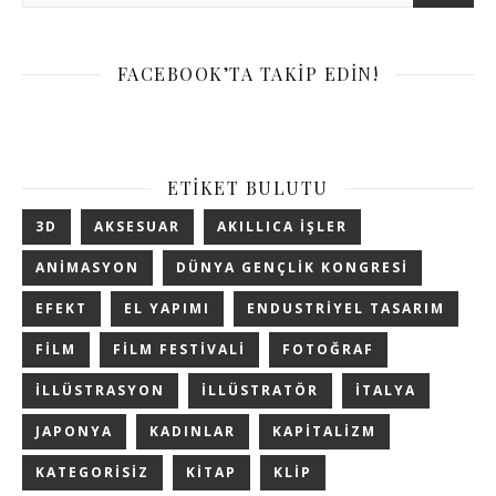
FACEBOOK’TA TAKIP EDIN!
ETIKET BULUTU
3D
AKSESUAR
AKILLICA IŞLER
ANIMASYON
DÜNYA GENÇLIK KONGRESI
EFEKT
EL YAPIMI
ENDUSTRIYEL TASARIM
FILM
FILM FESTIVALI
FOTOĞRAF
ILLÜSTRASYON
ILLÜSTRATÖR
ITALYA
JAPONYA
KADINLAR
KAPITALIZM
KATEGORISIZ
KITAP
KLIP