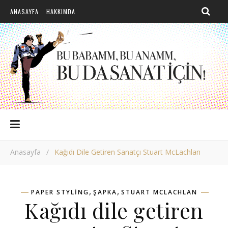
ANASAYFA
HAKKIMDA
Anasayfa
/
Kağıdı Dile Getiren Sanatçı Stuart McLachlan
,
,
PAPER STYLING
ŞAPKA
STUART MCLACHLAN
Kağıdı dile getiren