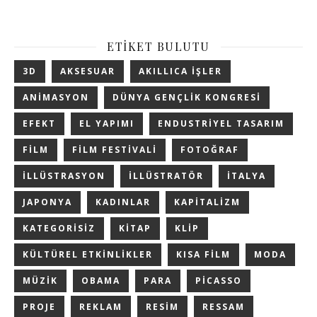
ETIKET BULUTU
3D
AKSESUAR
AKILLICA IŞLER
ANIMASYON
DÜNYA GENÇLIK KONGRESI
EFEKT
EL YAPIMI
ENDUSTRIYEL TASARIM
FILM
FILM FESTIVALI
FOTOĞRAF
ILLÜSTRASYON
ILLÜSTRATÖR
ITALYA
JAPONYA
KADINLAR
KAPITALIZM
KATEGORISIZ
KITAP
KLIP
KÜLTÜREL ETKINLIKLER
KISA FILM
MODA
MÜZIK
OBAMA
PARA
PICASSO
PROJE
REKLAM
RESIM
RESSAM