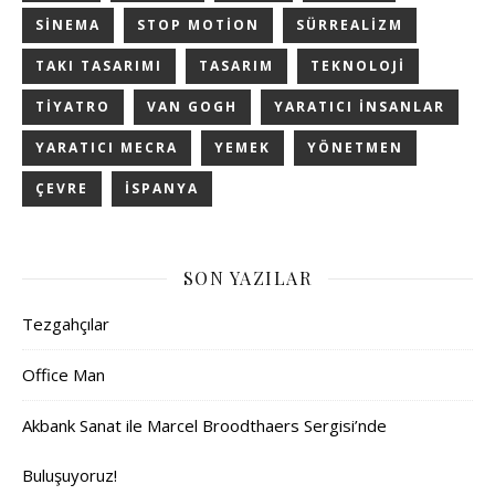
SINEMA
STOP MOTION
SÜRREALIZM
TAKI TASARIMI
TASARIM
TEKNOLOJI
TIYATRO
VAN GOGH
YARATICI INSANLAR
YARATICI MECRA
YEMEK
YÖNETMEN
ÇEVRE
İSPANYA
SON YAZILAR
Tezgahçılar
Office Man
Akbank Sanat ile Marcel Broodthaers Sergisi’nde
Buluşuyoruz!