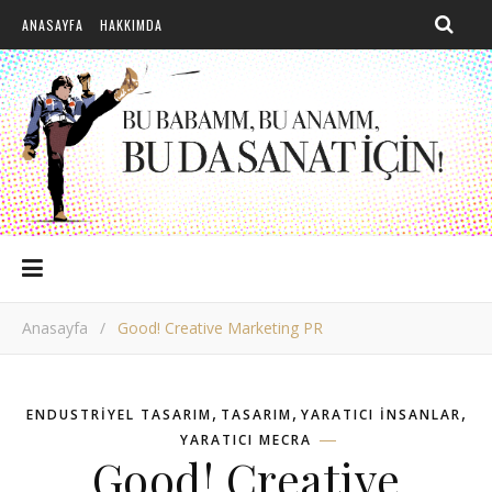
ANASAYFA
HAKKIMDA
Anasayfa
/
Good! Creative Marketing PR
,
,
,
ENDUSTRIYEL TASARIM
TASARIM
YARATICI INSANLAR
YARATICI MECRA
Good! Creative