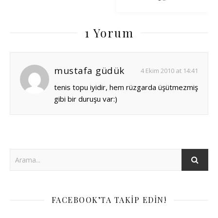
1 Yorum
mustafa güdük
4 Ekim 2010 at 14:41
tenis topu iyidir, hem rüzgarda üşütmezmiş
gibi bir duruşu var:)
FACEBOOK’TA TAKIP EDIN!