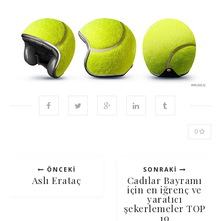
0
ÖNCEKI
SONRAKI
Aslı Erataç
Cadılar Bayramı
için en iğrenç ve
yaratıcı
şekerlemeler TOP
10