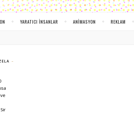
YON
YARATICI INSANLAR
ANIMASYON
REKLAM
ZELA
0
ısa
 ve
Sir