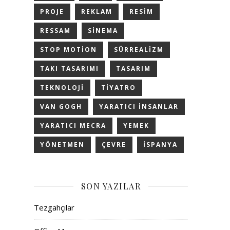
PROJE
REKLAM
RESIM
RESSAM
SINEMA
STOP MOTION
SÜRREALIZM
TAKI TASARIMI
TASARIM
TEKNOLOJI
TIYATRO
VAN GOGH
YARATICI INSANLAR
YARATICI MECRA
YEMEK
YÖNETMEN
ÇEVRE
İSPANYA
SON YAZILAR
Tezgahçılar