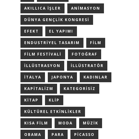
AKILLICA IŞLER
ANIMASYON
DÜNYA GENÇLIK KONGRESI
EFEKT
EL YAPIMI
ENDUSTRIYEL TASARIM
FILM
FILM FESTIVALI
FOTOĞRAF
ILLÜSTRASYON
ILLÜSTRATÖR
ITALYA
JAPONYA
KADINLAR
KAPITALIZM
KATEGORISIZ
KITAP
KLIP
KÜLTÜREL ETKINLIKLER
KISA FILM
MODA
MÜZIK
OBAMA
PARA
PICASSO