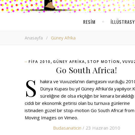
RESIM
ILLÜSTRAS
Anasayfa
/
Güney Afrika
,
,
,
FIFA 2010
GÜNEY AFRIKA
STOP MOTION
VUVU
Go South Africa!
S
hakira ve Vuvuzela’nın damgasını vurduğu 201
Dünya Kupası bu yıl Güney Afrika’da yapılıyor.K
süreliğine de olsa ırkçılığın bir kenara bırakıldığı
ciddi bir ekonomik getirisi olan bu turnuva günlerine
istinaden güzel bir stop-motion Go South Africa! from 
Moving Images on Vimeo.
Budasanaticin
/ 23 Haziran 2010