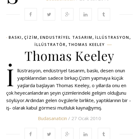
,
,
,
,
BASKI
ÇIZIM
ENDUSTRIYEL TASARIM
ILLÜSTRASYON
,
ILLÜSTRATÖR
THOMAS KEELEY
Thomas Keeley
İ
llüstrasyon, endüstriyel tasarım, baskı, desen onun
yaptıklarından sadece birkaçı.Çizim yapmaya küçük
yaşlarda başlayan Thomas Keeley, o yıllarda onu en
çok heyecanlandıran şeyin çizimlerindeki gelişim olduğunu
söylüyor.Ardından gelen övgülerle birlikte, yaptıklarının bir -
iş- olarak kabul görmesi mutluluk kaynağıymış.
Budasanaticin
/ 27 Ocak 2010