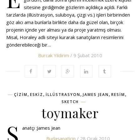
sitesine girdiğimde gözlerim açıldıkça açıldı. Farklı
tarzlarda (illüstrasyon, suluboya, çizgi vs.) işleri birbirinden
göz alıcı ama bunlarla birlikte daha da güzel olan, birçok
projenin içinde yer alması ya da proje yaratmış olması.
Misal, Horaley adlı siteyi kurarak sanatçıların resimlerini
gönderebileceği bir…
Burcak Yildirim
/ 9 Şubat 2010
,
,
,
,
,
ÇIZIM
ESKIZ
ILLÜSTRASYON
JAMES JEAN
RESIM
SKETCH
toymaker
S
anatçı :James Jean
Budasanaticin
/ 28 Ocak 2010