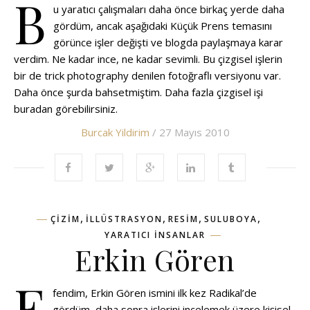
B
u yaratıcı çalışmaları daha önce birkaç yerde daha
gördüm, ancak aşağıdaki Küçük Prens temasını
görünce işler değişti ve blogda paylaşmaya karar
verdim. Ne kadar ince, ne kadar sevimli. Bu çizgisel işlerin
bir de trick photography denilen fotoğraflı versiyonu var.
Daha önce şurda bahsetmiştim. Daha fazla çizgisel işi
buradan görebilirsiniz.
Burcak Yildirim
/ 27 Mayıs 2010
,
,
,
,
ÇIZIM
ILLÜSTRASYON
RESIM
SULUBOYA
YARATICI INSANLAR
Erkin Gören
E
fendim, Erkin Gören ismini ilk kez Radikal’de
gördüm, daha sonra işlerini incelemek üzere kişisel