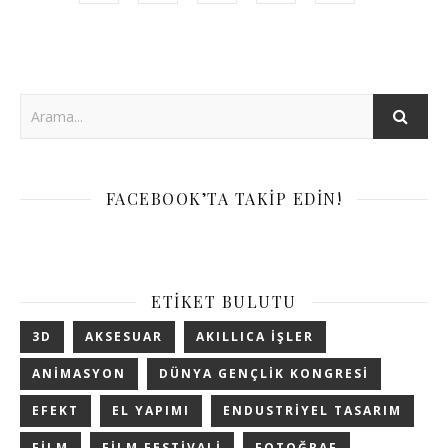
FACEBOOK’TA TAKIP EDIN!
ETIKET BULUTU
3D
AKSESUAR
AKILLICA IŞLER
ANIMASYON
DÜNYA GENÇLIK KONGRESI
EFEKT
EL YAPIMI
ENDUSTRIYEL TASARIM
FILM
FILM FESTIVALI
FOTOĞRAF