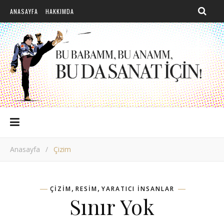
ANASAYFA
HAKKIMDA
Anasayfa
/
Çizim
,
,
ÇIZIM
RESIM
YARATICI INSANLAR
Sınır Yok