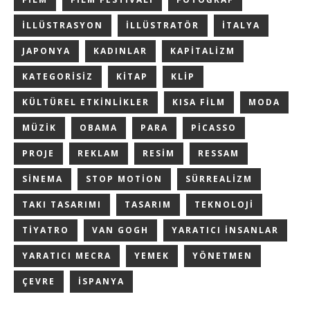
ILLÜSTRASYON
ILLÜSTRATÖR
ITALYA
JAPONYA
KADINLAR
KAPITALIZM
KATEGORISIZ
KITAP
KLIP
KÜLTÜREL ETKINLIKLER
KISA FILM
MODA
MÜZIK
OBAMA
PARA
PICASSO
PROJE
REKLAM
RESIM
RESSAM
SINEMA
STOP MOTION
SÜRREALIZM
TAKI TASARIMI
TASARIM
TEKNOLOJI
TIYATRO
VAN GOGH
YARATICI INSANLAR
YARATICI MECRA
YEMEK
YÖNETMEN
ÇEVRE
İSPANYA