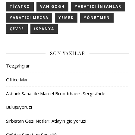
TIYATRO
VAN GOGH
YARATICI INSANLAR
YARATICI MECRA
YEMEK
YÖNETMEN
ÇEVRE
İSPANYA
SON YAZILAR
Tezgahçılar
Office Man
Akbank Sanat ile Marcel Broodthaers Sergisi’nde
Buluşuyoruz!
Sırbistan Gezi Notları: Atlayın gidiyoruz!
Çağdaş Sanat ve Seviciliği