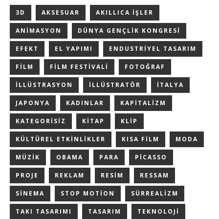
3D
AKSESUAR
AKILLICA IŞLER
ANIMASYON
DÜNYA GENÇLIK KONGRESI
EFEKT
EL YAPIMI
ENDUSTRIYEL TASARIM
FILM
FILM FESTIVALI
FOTOĞRAF
ILLÜSTRASYON
ILLÜSTRATÖR
ITALYA
JAPONYA
KADINLAR
KAPITALIZM
KATEGORISIZ
KITAP
KLIP
KÜLTÜREL ETKINLIKLER
KISA FILM
MODA
MÜZIK
OBAMA
PARA
PICASSO
PROJE
REKLAM
RESIM
RESSAM
SINEMA
STOP MOTION
SÜRREALIZM
TAKI TASARIMI
TASARIM
TEKNOLOJI