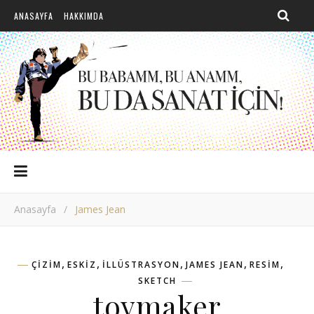
ANASAYFA
HAKKIMDA
Anasayfa
/
James Jean
,
,
,
,
,
ÇIZIM
ESKIZ
ILLÜSTRASYON
JAMES JEAN
RESIM
SKETCH
toymaker