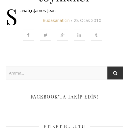
S
anatçı :James Jean
Budasanaticin
/ 28 Ocak 2010
FACEBOOK’TA TAKIP EDIN!
ETIKET BULUTU