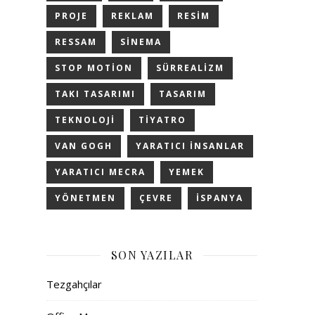
PROJE
REKLAM
RESIM
RESSAM
SINEMA
STOP MOTION
SÜRREALIZM
TAKI TASARIMI
TASARIM
TEKNOLOJI
TIYATRO
VAN GOGH
YARATICI INSANLAR
YARATICI MECRA
YEMEK
YÖNETMEN
ÇEVRE
İSPANYA
SON YAZILAR
Tezgahçılar