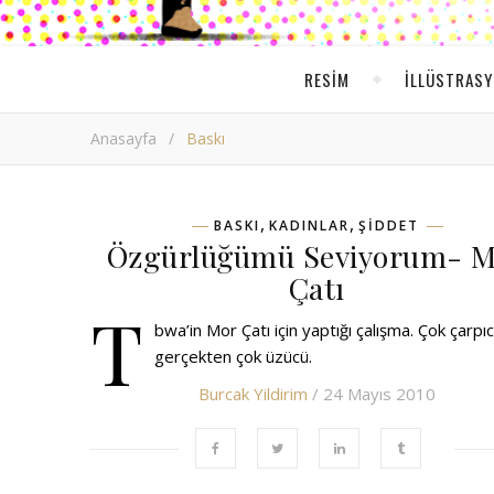
RESIM
ILLÜSTRAS
Anasayfa
/
Baskı
,
,
BASKI
KADINLAR
ŞIDDET
Özgürlüğümü Seviyorum- 
Çatı
T
bwa’in Mor Çatı için yaptığı çalışma. Çok çarpıc
gerçekten çok üzücü.
Burcak Yildirim
/ 24 Mayıs 2010