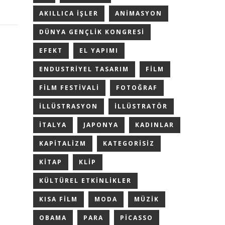
AKILLICA IŞLER
ANIMASYON
DÜNYA GENÇLIK KONGRESI
EFEKT
EL YAPIMI
ENDUSTRIYEL TASARIM
FILM
FILM FESTIVALI
FOTOĞRAF
ILLÜSTRASYON
ILLÜSTRATÖR
ITALYA
JAPONYA
KADINLAR
KAPITALIZM
KATEGORISIZ
KITAP
KLIP
KÜLTÜREL ETKINLIKLER
KISA FILM
MODA
MÜZIK
OBAMA
PARA
PICASSO