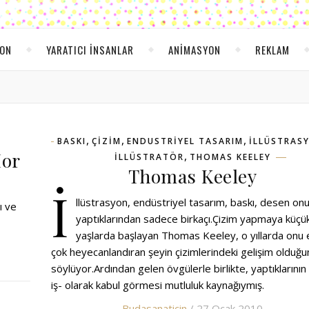
YON
YARATICI INSANLAR
ANIMASYON
REKLAM
,
,
,
BASKI
ÇIZIM
ENDUSTRIYEL TASARIM
ILLÜSTRAS
Mor
,
ILLÜSTRATÖR
THOMAS KEELEY
Thomas Keeley
İ
llüstrasyon, endüstriyel tasarım, baskı, desen on
ı ve
yaptıklarından sadece birkaçı.Çizim yapmaya küçü
yaşlarda başlayan Thomas Keeley, o yıllarda onu 
çok heyecanlandıran şeyin çizimlerindeki gelişim olduğu
söylüyor.Ardından gelen övgülerle birlikte, yaptıklarının 
iş- olarak kabul görmesi mutluluk kaynağıymış.
Budasanaticin
/ 27 Ocak 2010