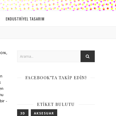
ENDUSTRIYEL TASARIM
,
YON
un
FACEBOOK’TA TAKIP EDIN!
k
en
nu
bir -
ETIKET BULUTU
3D
AKSESUAR