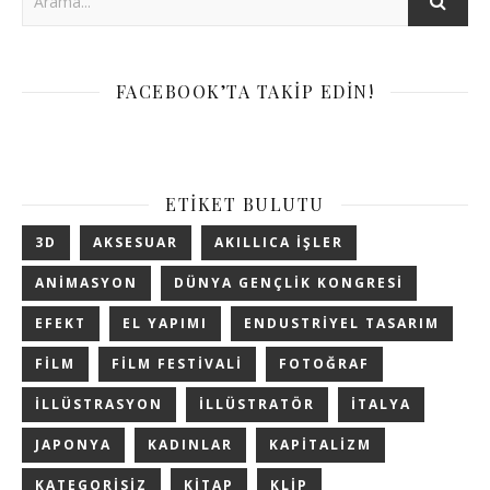
FACEBOOK’TA TAKIP EDIN!
ETIKET BULUTU
3D
AKSESUAR
AKILLICA IŞLER
ANIMASYON
DÜNYA GENÇLIK KONGRESI
EFEKT
EL YAPIMI
ENDUSTRIYEL TASARIM
FILM
FILM FESTIVALI
FOTOĞRAF
ILLÜSTRASYON
ILLÜSTRATÖR
ITALYA
JAPONYA
KADINLAR
KAPITALIZM
KATEGORISIZ
KITAP
KLIP