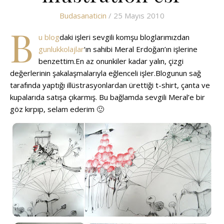
Budasanaticin
/ 25 Mayıs 2010
B
u blog
daki işleri sevgili komşu bloglarımızdan
gunlukkolajlar
‘ın sahibi Meral Erdoğan’ın işlerine
benzettim.En az onunkiler kadar yalın, çizgi
değerlerinin şakalaşmalarıyla eğlenceli işler.Blogunun sağ
tarafında yaptığı illüstrasyonlardan ürettiği t-shirt, çanta ve
kupalarıda satışa çıkarmış. Bu bağlamda sevgili Meral’e bir
göz kırpıp, selam ederim 🙂