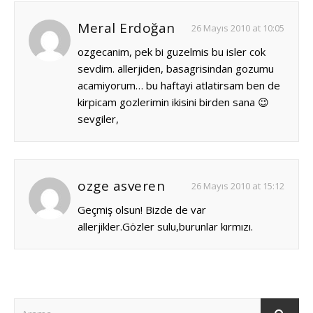
Meral Erdoğan
26 Mayıs 2010 at 10:05
ozgecanim, pek bi guzelmis bu isler cok
sevdim. allerjiden, basagrisindan gozumu
acamiyorum… bu haftayi atlatirsam ben de
kirpicam gozlerimin ikisini birden sana 😉
sevgiler,
ozge asveren
26 Mayıs 2010 at 15:12
Geçmiş olsun! Bizde de var
allerjikler.Gözler sulu,burunlar kırmızı.