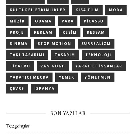
KÜLTÜREL ETKINLIKLER
KISA FILM
MODA
MÜZIK
OBAMA
PARA
PICASSO
PROJE
REKLAM
RESIM
RESSAM
SINEMA
STOP MOTION
SÜRREALIZM
TAKI TASARIMI
TASARIM
TEKNOLOJI
TIYATRO
VAN GOGH
YARATICI INSANLAR
YARATICI MECRA
YEMEK
YÖNETMEN
ÇEVRE
İSPANYA
SON YAZILAR
Tezgahçılar