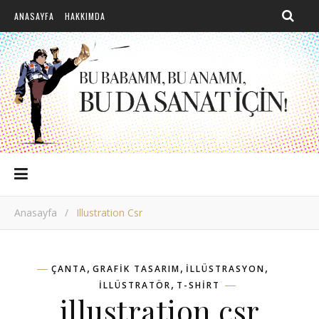
ANASAYFA
HAKKIMDA
Anasayfa
/
Illustration Csr
,
,
,
ÇANTA
GRAFIK TASARIM
ILLÜSTRASYON
,
ILLÜSTRATÖR
T-SHIRT
illustration csr