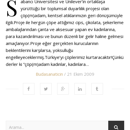
S
abancı Üniversitesi ve Unilever’in ortaklaşa
yürüttüğü bir toplumsal duyarlılık projesi olan
çöp(m)adam, kentsel atıklarımızın geri dönüşümüyle
ilgili.Proje ile hergün çöpe attığımız cips, çikolata, şekerleme
ambalajlarından çanta ve aksesuar yapan ev kadınlarına,
para kazandırılması ve bunun düzenli bir gelir haline gelmesi
amaçlanıyor.Proje eğer gerçekten kurucularının
beklentilerini karşılarsa, yoksulluğu
engelleyeceklermiş.Türkiye’yi çöplerimiz kurtaracaktır!Çünkü
derler ki ”çöp(m)adam kadınlar, kadınlara…
Budasanaticin
/ 21 Ekim 2009