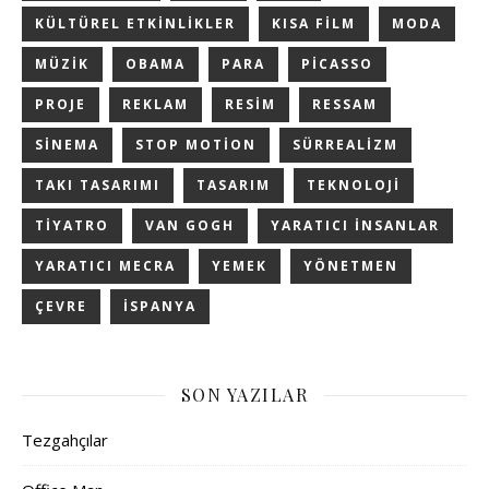
KÜLTÜREL ETKINLIKLER
KISA FILM
MODA
MÜZIK
OBAMA
PARA
PICASSO
PROJE
REKLAM
RESIM
RESSAM
SINEMA
STOP MOTION
SÜRREALIZM
TAKI TASARIMI
TASARIM
TEKNOLOJI
TIYATRO
VAN GOGH
YARATICI INSANLAR
YARATICI MECRA
YEMEK
YÖNETMEN
ÇEVRE
İSPANYA
SON YAZILAR
Tezgahçılar