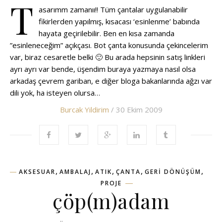
T
asarımm zamanıı!! Tüm çantalar uygulanabilir
fikirlerden yapılmış, kısacası ‘esinlenme’ babında
hayata geçirilebilir. Ben en kısa zamanda
”esinleneceğim” açıkçası. Bot çanta konusunda çekincelerim
var, biraz cesaretle belki 🙂 Bu arada hepsinin satış linkleri
ayrı ayrı var bende, üşendim buraya yazmaya nasıl olsa
arkadaş çevrem gariban, e diğer bloga bakanlarında ağzı var
dili yok, ha isteyen olursa…
Burcak Yildirim
/ 30 Ekim 2009
,
,
,
,
,
AKSESUAR
AMBALAJ
ATIK
ÇANTA
GERI DÖNÜŞÜM
PROJE
çöp(m)adam