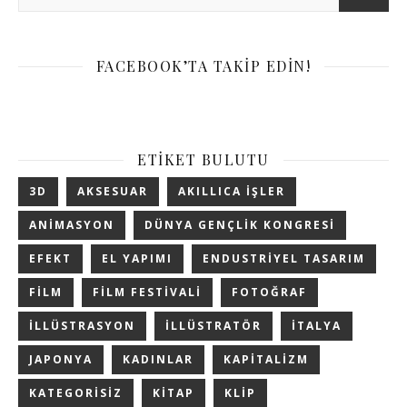
FACEBOOK’TA TAKIP EDIN!
ETIKET BULUTU
3D
AKSESUAR
AKILLICA IŞLER
ANIMASYON
DÜNYA GENÇLIK KONGRESI
EFEKT
EL YAPIMI
ENDUSTRIYEL TASARIM
FILM
FILM FESTIVALI
FOTOĞRAF
ILLÜSTRASYON
ILLÜSTRATÖR
ITALYA
JAPONYA
KADINLAR
KAPITALIZM
KATEGORISIZ
KITAP
KLIP