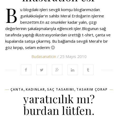
B
u blogdaki işleri sevgili komşu bloglarımızdan
gunlukkolajlar‘ın sahibi Meral Erdoğan’ın işlerine
benzettim.En az onunkiler kadar yalın, çizgi
değerlerinin şakalaşmalarıyla eğlenceli işler.Blogunun sağ
tarafında yaptığı illüstrasyonlardan ürettiği t-shirt, çanta ve
kupalarıda satışa çıkarmış. Bu bağlamda sevgili Meral’e bir
göz kırpıp, selam ederim 🙂
Budasanaticin
/ 25 Mayıs 2010
,
,
,
ÇANTA
KADINLAR
SAÇ TASARIMI
TASARIM ÇORAP
yaratıcılık mı?
burdan lütfen.