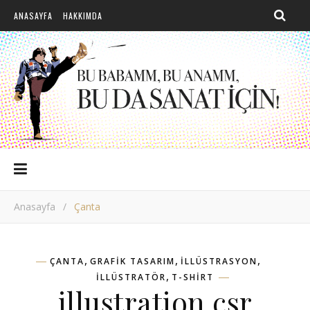
ANASAYFA
HAKKIMDA
Anasayfa
/
Çanta
,
,
,
ÇANTA
GRAFIK TASARIM
ILLÜSTRASYON
,
ILLÜSTRATÖR
T-SHIRT
illustration csr