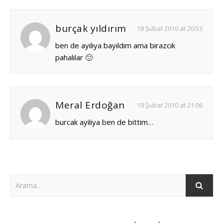
burçak yıldırım
18 Şubat 2010 at 20:53
ben de ayılıya bayıldım ama birazcık
pahalılar 🙁
Meral Erdoğan
19 Şubat 2010 at 21:06
burcak ayiliya ben de bittim…