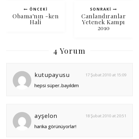
ÖNCEKI
SONRAKI
Obama'nın -ken
Canlandıranlar
Hali
Yetenek Kampı
2010
4 Yorum
kutupayusu
17 Şubat 2010 at 15:09
hepsi süper..bayıldım
ayşelon
18 Şubat 2010 at 20:51
harika görünüyorlar!