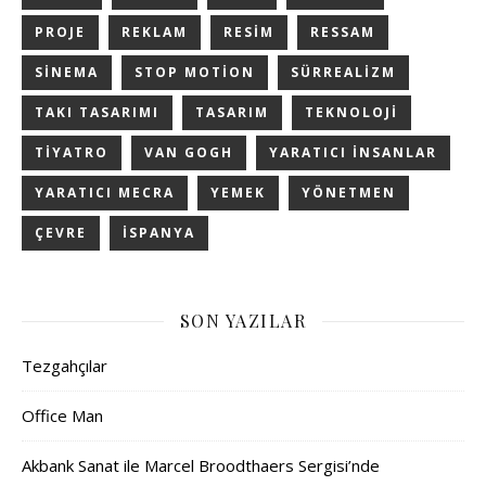
PROJE
REKLAM
RESIM
RESSAM
SINEMA
STOP MOTION
SÜRREALIZM
TAKI TASARIMI
TASARIM
TEKNOLOJI
TIYATRO
VAN GOGH
YARATICI INSANLAR
YARATICI MECRA
YEMEK
YÖNETMEN
ÇEVRE
İSPANYA
SON YAZILAR
Tezgahçılar
Office Man
Akbank Sanat ile Marcel Broodthaers Sergisi’nde