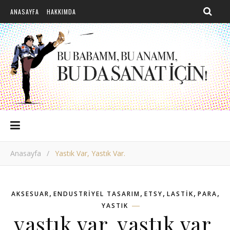
ANASAYFA
HAKKIMDA
Anasayfa
/
Yastık Var, Yastık Var.
,
,
,
,
,
AKSESUAR
ENDUSTRIYEL TASARIM
ETSY
LASTIK
PARA
YASTIK
yastık var, yastık var.