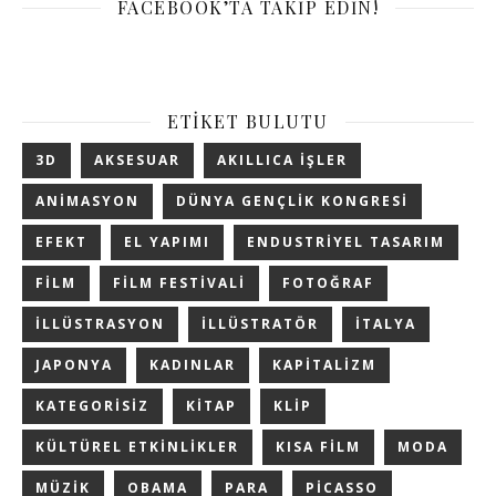
FACEBOOK’TA TAKIP EDIN!
ETIKET BULUTU
3D
AKSESUAR
AKILLICA IŞLER
ANIMASYON
DÜNYA GENÇLIK KONGRESI
EFEKT
EL YAPIMI
ENDUSTRIYEL TASARIM
FILM
FILM FESTIVALI
FOTOĞRAF
ILLÜSTRASYON
ILLÜSTRATÖR
ITALYA
JAPONYA
KADINLAR
KAPITALIZM
KATEGORISIZ
KITAP
KLIP
KÜLTÜREL ETKINLIKLER
KISA FILM
MODA
MÜZIK
OBAMA
PARA
PICASSO