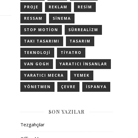
PROJE
REKLAM
RESIM
RESSAM
SINEMA
STOP MOTION
SÜRREALIZM
TAKI TASARIMI
TASARIM
TEKNOLOJI
TIYATRO
VAN GOGH
YARATICI INSANLAR
YARATICI MECRA
YEMEK
YÖNETMEN
ÇEVRE
İSPANYA
SON YAZILAR
Tezgahçılar