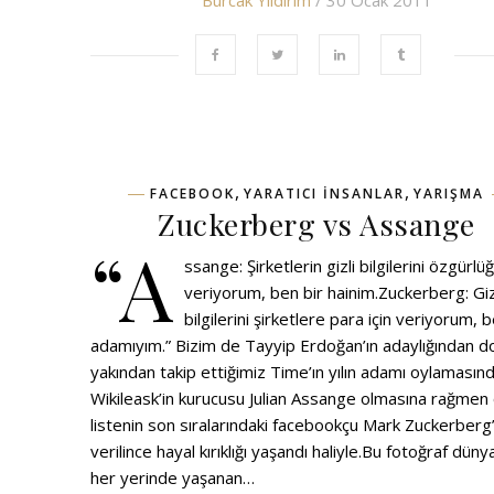
Burcak Yildirim
/ 30 Ocak 2011
,
,
FACEBOOK
YARATICI INSANLAR
YARIŞMA
Zuckerberg vs Assange
“A
ssange: Şirketlerin gizli bilgilerini özgürlüğ
veriyorum, ben bir hainim.Zuckerberg: Giz
bilgilerini şirketlere para için veriyorum, b
adamıyım.” Bizim de Tayyip Erdoğan’ın adaylığından do
yakından takip ettiğimiz Time’ın yılın adamı oylamasınd
Wikileask’in kurucusu Julian Assange olmasına rağmen 
listenin son sıralarındaki facebookçu Mark Zuckerberg
verilince hayal kırıklığı yaşandı haliyle.Bu fotoğraf düny
her yerinde yaşanan…