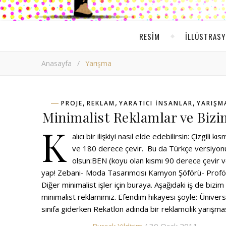
RESIM
ILLÜSTRAS
Anasayfa
/
Yarışma
,
,
,
PROJE
REKLAM
YARATICI INSANLAR
YARIŞM
Minimalist Reklamlar ve Bizi
K
alıcı bir ilişkiyi nasıl elde edebilirsin: Çizgili kı
ve 180 derece çevir. Bu da Türkçe versiyon
olsun:BEN (koyu olan kısmı 90 derece çevir v
yap! Zebani- Moda Tasarımcısı Kamyon Şöförü- Prof
Diğer minimalist işler için buraya. Aşağıdaki iş de bizim
minimalist reklamımız. Efendim hikayesi şöyle: Ünivers
sınıfa giderken Rekatlon adında bir reklamcılık yarışm