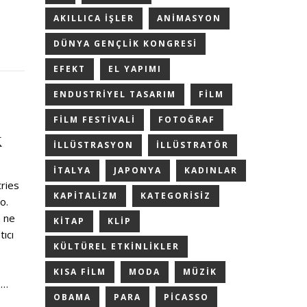
AKILLICA IŞLER
ANIMASYON
DÜNYA GENÇLIK KONGRESI
EFEKT
EL YAPIMI
ENDUSTRIYEL TASARIM
FILM
FILM FESTIVALI
FOTOĞRAF
k
ILLÜSTRASYON
ILLÜSTRATÖR
ITALYA
JAPONYA
KADINLAR
tries
KAPITALIZM
KATEGORISIZ
o.
m ne
KITAP
KLIP
tıcı
KÜLTÜREL ETKINLIKLER
KISA FILM
MODA
MÜZIK
p…
OBAMA
PARA
PICASSO