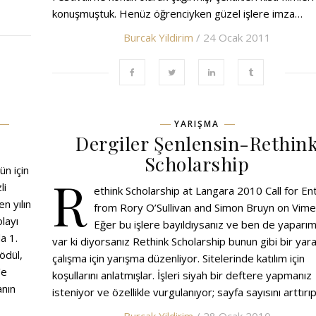
konuşmuştuk. Henüz öğrenciyken güzel işlere imza…
Burcak Yildirim
/ 24 Ocak 2011
YARIŞMA
Dergiler Şenlensin-Rethin
Scholarship
ün için
R
li
ethink Scholarship at Langara 2010 Call for En
en yılın
from Rory O’Sullivan and Simon Bruyn on Vime
layı
Eğer bu işlere bayıldıysanız ve ben de yaparı
a 1.
var ki diyorsanız Rethink Scholarship bunun gibi bir yara
ödül,
çalışma için yarışma düzenliyor. Sitelerinde katılım için
’e
koşullarını anlatmışlar. İşleri siyah bir deftere yapmanız
anın
isteniyor ve özellikle vurgulanıyor; sayfa sayısını arttırı