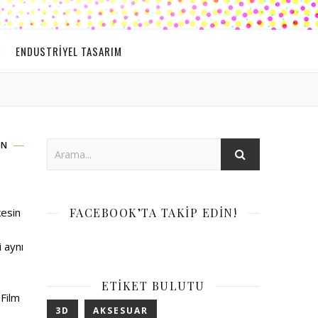
ENDUSTRIYEL TASARIM
EN
kesin
FACEBOOK’TA TAKIP EDIN!
 aynı
ETIKET BULUTU
Film
3D
AKSESUAR