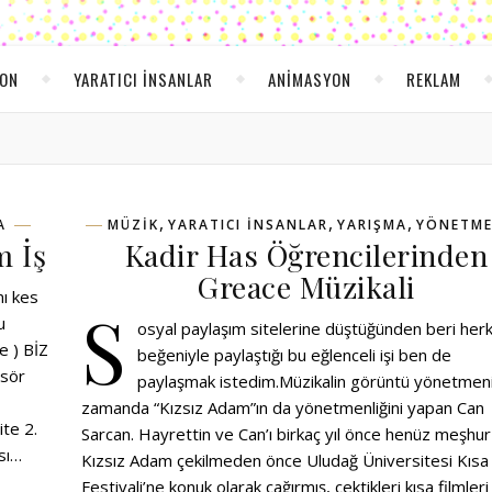
YON
YARATICI INSANLAR
ANIMASYON
REKLAM
,
,
,
A
MÜZIK
YARATICI INSANLAR
YARIŞMA
YÖNETM
m İş
Kadir Has Öğrencilerinden
Greace Müzikali
smı kes
S
u
osyal paylaşım sitelerine düştüğünden beri her
e ) BİZ
beğeniyle paylaştığı bu eğlenceli işi ben de
ösör
paylaşmak istedim.Müzikalin görüntü yönetmeni
zamanda “Kızsız Adam”ın da yönetmenliğini yapan Can
ite 2.
Sarcan. Hayrettin ve Can’ı birkaç yıl önce henüz meşhur
ası…
Kızsız Adam çekilmeden önce Uludağ Üniversitesi Kısa 
Festivali’ne konuk olarak çağırmış, çektikleri kısa filmleri