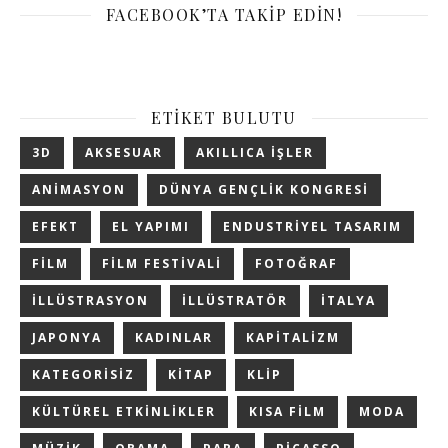
FACEBOOK’TA TAKIP EDIN!
ETIKET BULUTU
3D
AKSESUAR
AKILLICA IŞLER
ANIMASYON
DÜNYA GENÇLIK KONGRESI
EFEKT
EL YAPIMI
ENDUSTRIYEL TASARIM
FILM
FILM FESTIVALI
FOTOĞRAF
ILLÜSTRASYON
ILLÜSTRATÖR
ITALYA
JAPONYA
KADINLAR
KAPITALIZM
KATEGORISIZ
KITAP
KLIP
KÜLTÜREL ETKINLIKLER
KISA FILM
MODA