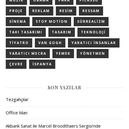
MÜZIK
OBAMA
PARA
PICASSO
PROJE
REKLAM
RESIM
RESSAM
SINEMA
STOP MOTION
SÜRREALIZM
TAKI TASARIMI
TASARIM
TEKNOLOJI
TIYATRO
VAN GOGH
YARATICI INSANLAR
YARATICI MECRA
YEMEK
YÖNETMEN
ÇEVRE
İSPANYA
SON YAZILAR
Tezgahçılar
Office Man
Akbank Sanat ile Marcel Broodthaers Sergisi’nde