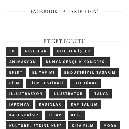
FACEBOOK’TA TAKIP EDIN!
ETIKET BULUTU
3D
AKSESUAR
AKILLICA IŞLER
ANIMASYON
DÜNYA GENÇLIK KONGRESI
EFEKT
EL YAPIMI
ENDUSTRIYEL TASARIM
FILM
FILM FESTIVALI
FOTOĞRAF
ILLÜSTRASYON
ILLÜSTRATÖR
ITALYA
JAPONYA
KADINLAR
KAPITALIZM
KATEGORISIZ
KITAP
KLIP
KÜLTÜREL ETKINLIKLER
KISA FILM
MODA