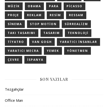
MÜZIK
OBAMA
PARA
PICASSO
PROJE
REKLAM
RESIM
RESSAM
SINEMA
STOP MOTION
SÜRREALIZM
TAKI TASARIMI
TASARIM
TEKNOLOJI
TIYATRO
VAN GOGH
YARATICI INSANLAR
YARATICI MECRA
YEMEK
YÖNETMEN
ÇEVRE
İSPANYA
SON YAZILAR
Tezgahçılar
Office Man