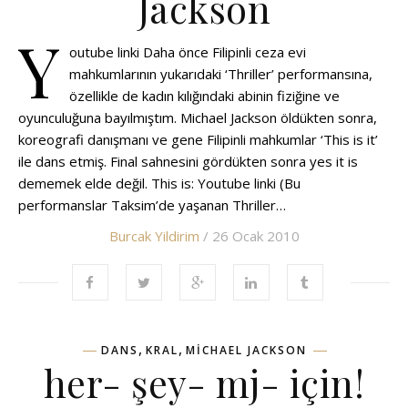
Jackson
Y
outube linki Daha önce Filipinli ceza evi
mahkumlarının yukarıdaki ‘Thriller’ performansına,
özellikle de kadın kılığındaki abinin fiziğine ve
oyunculuğuna bayılmıştım. Michael Jackson öldükten sonra,
koreografi danışmanı ve gene Filipinli mahkumlar ‘This is it’
ile dans etmiş. Final sahnesini gördükten sonra yes it is
dememek elde değil. This is: Youtube linki (Bu
performanslar Taksim’de yaşanan Thriller…
Burcak Yildirim
/ 26 Ocak 2010
,
,
DANS
KRAL
MICHAEL JACKSON
her- şey- mj- için!