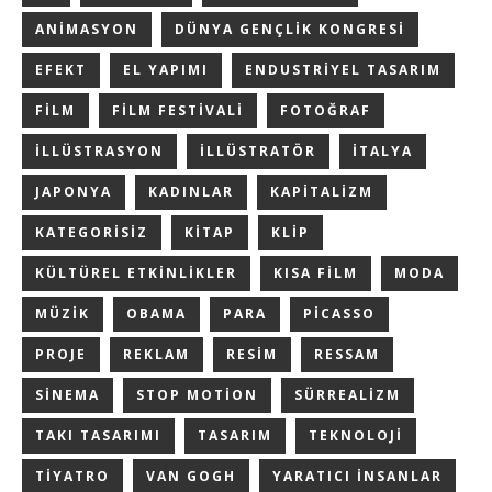
ANIMASYON
DÜNYA GENÇLIK KONGRESI
EFEKT
EL YAPIMI
ENDUSTRIYEL TASARIM
FILM
FILM FESTIVALI
FOTOĞRAF
ILLÜSTRASYON
ILLÜSTRATÖR
ITALYA
JAPONYA
KADINLAR
KAPITALIZM
KATEGORISIZ
KITAP
KLIP
KÜLTÜREL ETKINLIKLER
KISA FILM
MODA
MÜZIK
OBAMA
PARA
PICASSO
PROJE
REKLAM
RESIM
RESSAM
SINEMA
STOP MOTION
SÜRREALIZM
TAKI TASARIMI
TASARIM
TEKNOLOJI
TIYATRO
VAN GOGH
YARATICI INSANLAR