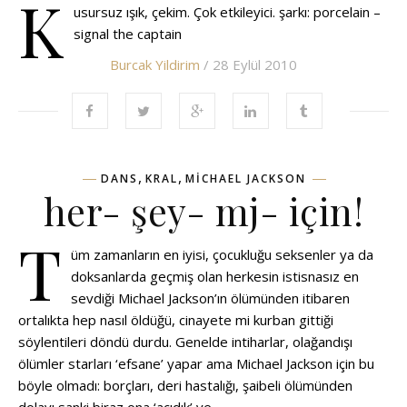
K
usursuz ışık, çekim. Çok etkileyici. şarkı: porcelain –
signal the captain
Burcak Yildirim
/ 28 Eylül 2010
,
,
DANS
KRAL
MICHAEL JACKSON
her- şey- mj- için!
T
üm zamanların en iyisi, çocukluğu seksenler ya da
doksanlarda geçmiş olan herkesin istisnasız en
sevdiği Michael Jackson’ın ölümünden itibaren
ortalıkta hep nasıl öldüğü, cinayete mi kurban gittiği
söylentileri döndü durdu. Genelde intiharlar, olağandışı
ölümler starları ‘efsane’ yapar ama Michael Jackson için bu
böyle olmadı: borçları, deri hastalığı, şaibeli ölümünden