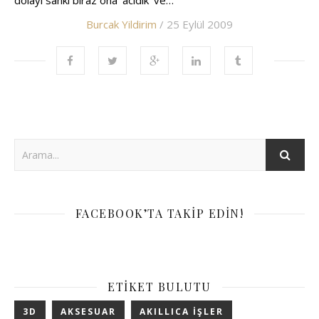
dolayı sanki biraz ona ‘acıdık’ ve…
Burcak Yildirim
/ 25 Eylül 2009
FACEBOOK’TA TAKIP EDIN!
ETIKET BULUTU
3D
AKSESUAR
AKILLICA IŞLER