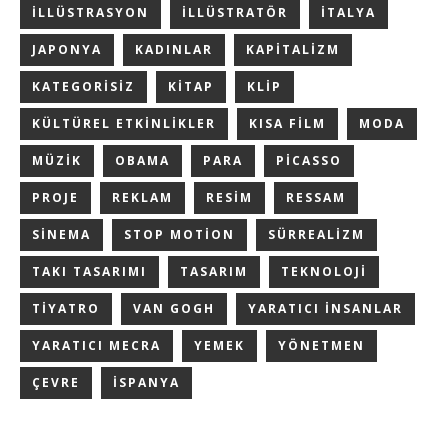
ILLÜSTRASYON
ILLÜSTRATÖR
ITALYA
JAPONYA
KADINLAR
KAPITALIZM
KATEGORISIZ
KITAP
KLIP
KÜLTÜREL ETKINLIKLER
KISA FILM
MODA
MÜZIK
OBAMA
PARA
PICASSO
PROJE
REKLAM
RESIM
RESSAM
SINEMA
STOP MOTION
SÜRREALIZM
TAKI TASARIMI
TASARIM
TEKNOLOJI
TIYATRO
VAN GOGH
YARATICI INSANLAR
YARATICI MECRA
YEMEK
YÖNETMEN
ÇEVRE
İSPANYA