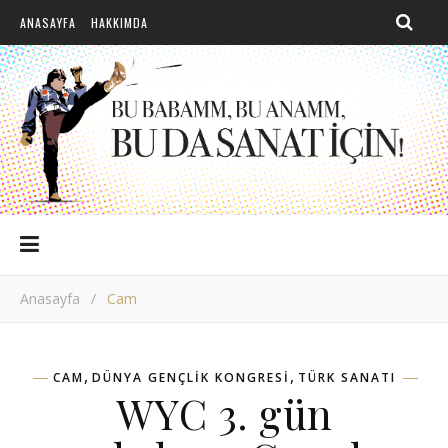
ANASAYFA
HAKKIMDA
Anasayfa
/
Cam
,
,
CAM
DÜNYA GENÇLIK KONGRESI
TÜRK SANATI
WYC 3. gün