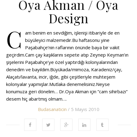
Oya Akman / Oya
Design
C
am benim en sevdiğim, işlenişi itibariyle de en
büyüleyici malzemedir.Bu haftasonu yine
Paşabahçe’nin raflarının önünde baya bir vakit
geçirdim.Cam çay kaşıklarını sepete atıp Zeynep Keyman’ın
şişelerini Paşabahçe’ye özel yaptırdığı kolonyalarından
denedim ve bayıldım.Büyükada/mimoza, Karadeniz/çay,
Alaçatı/lavanta, incir, iğde, gibi çeşitleriyle muhteşem
kolonyalar yapmışlar.Mutlaka denemelisiniz.Neyse
konumuza geri dönelim… Dr.Oya Akman için ”cam sihirbazı”
desem hiç abartmış olmam….
Budasanaticin
/ 5 Mayıs 2010