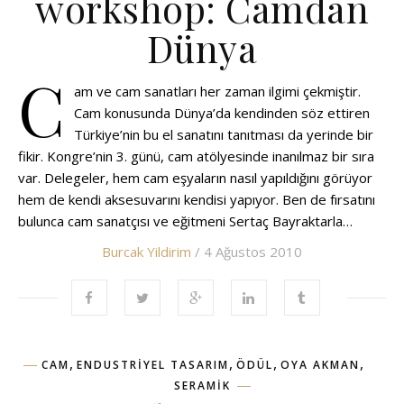
workshop: Camdan
Dünya
C
am ve cam sanatları her zaman ilgimi çekmiştir.
Cam konusunda Dünya’da kendinden söz ettiren
Türkiye’nin bu el sanatını tanıtması da yerinde bir
fikir. Kongre’nin 3. günü, cam atölyesinde inanılmaz bir sıra
var. Delegeler, hem cam eşyaların nasıl yapıldığını görüyor
hem de kendi aksesuvarını kendisi yapıyor. Ben de fırsatını
bulunca cam sanatçısı ve eğitmeni Sertaç Bayraktarla…
Burcak Yildirim
/ 4 Ağustos 2010
,
,
,
,
CAM
ENDUSTRIYEL TASARIM
ÖDÜL
OYA AKMAN
SERAMIK