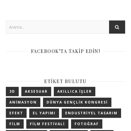
FACEBOOK’TA TAKIP EDIN!
ETIKET BULUTU
3D
AKSESUAR
AKILLICA IŞLER
ANIMASYON
DÜNYA GENÇLIK KONGRESI
EFEKT
EL YAPIMI
ENDUSTRIYEL TASARIM
FILM
FILM FESTIVALI
FOTOĞRAF