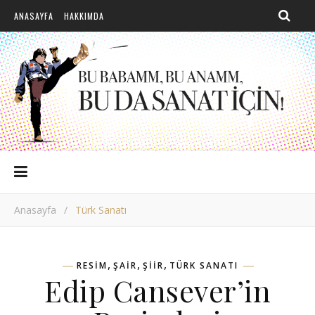
ANASAYFA
HAKKIMDA
Anasayfa
/
Türk Sanatı
,
,
,
RESIM
ŞAIR
ŞIIR
TÜRK SANATI
Edip Cansever’in