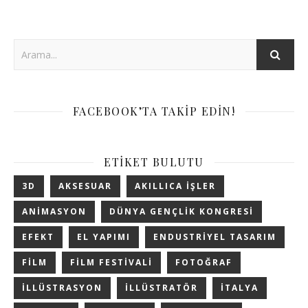
FACEBOOK’TA TAKIP EDIN!
ETIKET BULUTU
3D
AKSESUAR
AKILLICA IŞLER
ANIMASYON
DÜNYA GENÇLIK KONGRESI
EFEKT
EL YAPIMI
ENDUSTRIYEL TASARIM
FILM
FILM FESTIVALI
FOTOĞRAF
ILLÜSTRASYON
ILLÜSTRATÖR
ITALYA