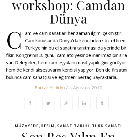
workshop: Camdan
Dünya
C
am ve cam sanatları her zaman ilgimi çekmiştir.
Cam konusunda Dünya’da kendinden söz ettiren
Türkiye’nin bu el sanatını tanıtması da yerinde bir
fikir. Kongre’nin 3. günü, cam atölyesinde inanılmaz bir sıra
var. Delegeler, hem cam eşyaların nasıl yapıldığını görüyor
hem de kendi aksesuvarını kendisi yapıyor. Ben de fırsatını
bulunca cam sanatçısı ve eğitmeni Sertaç Bayraktarla…
Burcak Yildirim
/ 4 Ağustos 2010
,
,
,
MÜZAYEDE
RESIM
SANAT TARIHI
TÜRK SANATI
Son Beş Yılın En