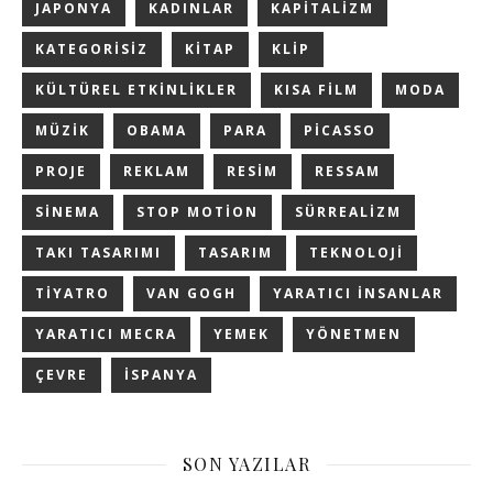
JAPONYA
KADINLAR
KAPITALIZM
KATEGORISIZ
KITAP
KLIP
KÜLTÜREL ETKINLIKLER
KISA FILM
MODA
MÜZIK
OBAMA
PARA
PICASSO
PROJE
REKLAM
RESIM
RESSAM
SINEMA
STOP MOTION
SÜRREALIZM
TAKI TASARIMI
TASARIM
TEKNOLOJI
TIYATRO
VAN GOGH
YARATICI INSANLAR
YARATICI MECRA
YEMEK
YÖNETMEN
ÇEVRE
İSPANYA
SON YAZILAR