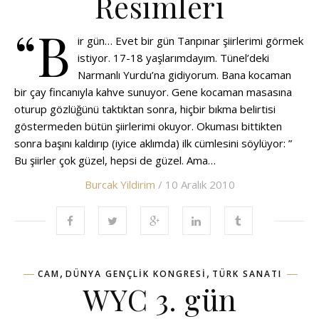
Resimleri
“B
ir gün… Evet bir gün Tanpınar şiirlerimi görmek
istiyor. 17-18 yaşlarımdayım. Tünel’deki
Narmanlı Yurdu’na gidiyorum. Bana kocaman
bir çay fincanıyla kahve sunuyor. Gene kocaman masasına
oturup gözlüğünü taktıktan sonra, hiçbir bıkma belirtisi
göstermeden bütün şiirlerimi okuyor. Okuması bittikten
sonra başını kaldırıp (iyice aklımda) ilk cümlesini söylüyor: ”
Bu şiirler çok güzel, hepsi de güzel. Ama…
Burcak Yildirim
/ 10 Aralık 2010
,
,
CAM
DÜNYA GENÇLIK KONGRESI
TÜRK SANATI
WYC 3. gün