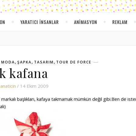
YON
YARATICI INSANLAR
ANIMASYON
REKLAM
,
,
,
,
MODA
ŞAPKA
TASARIM
TOUR DE FORCE
k kafana
anaticin
/ 14 Ekim 2009
 markalı başlıkları, kafaya takmamak mümkün değil gibi.Ben de iste
lı)