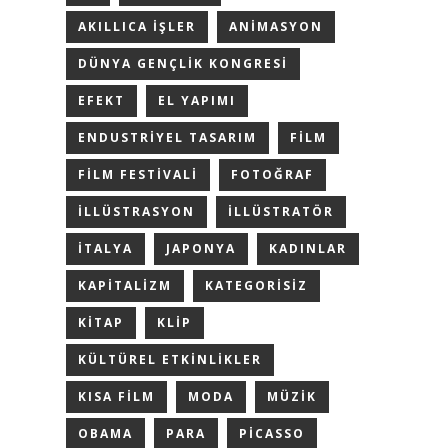
AKILLICA IŞLER
ANIMASYON
DÜNYA GENÇLIK KONGRESI
EFEKT
EL YAPIMI
ENDUSTRIYEL TASARIM
FILM
FILM FESTIVALI
FOTOĞRAF
ILLÜSTRASYON
ILLÜSTRATÖR
ITALYA
JAPONYA
KADINLAR
KAPITALIZM
KATEGORISIZ
KITAP
KLIP
KÜLTÜREL ETKINLIKLER
KISA FILM
MODA
MÜZIK
OBAMA
PARA
PICASSO