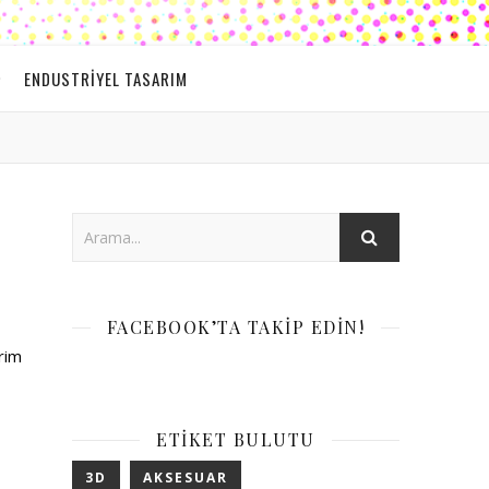
ENDUSTRIYEL TASARIM
FACEBOOK’TA TAKIP EDIN!
rim
ETIKET BULUTU
3D
AKSESUAR