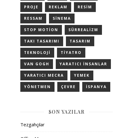
PROJE
REKLAM
RESIM
RESSAM
SINEMA
STOP MOTION
SÜRREALIZM
TAKI TASARIMI
TASARIM
TEKNOLOJI
TIYATRO
VAN GOGH
YARATICI INSANLAR
YARATICI MECRA
YEMEK
YÖNETMEN
ÇEVRE
İSPANYA
SON YAZILAR
Tezgahçılar