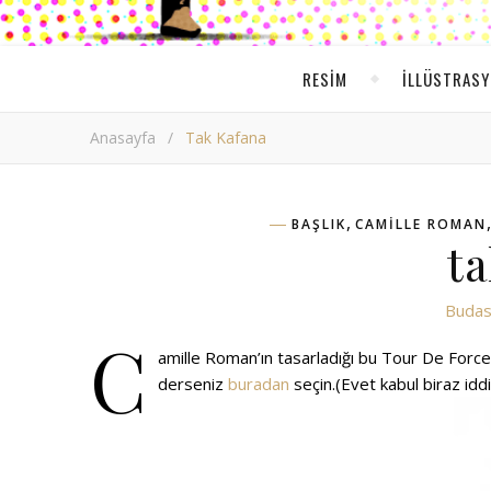
RESIM
ILLÜSTRAS
Anasayfa
/
Tak Kafana
,
BAŞLIK
CAMILLE ROMAN
ta
Budas
C
amille Roman’ın tasarladığı bu Tour De Force
derseniz
buradan
seçin.(Evet kabul biraz iddia