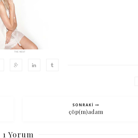
SONRAKI
çöp(m)adam
1 Yorum