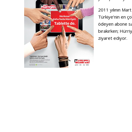
2011 yılının Mar
Türkiye’nin en ç
ödeyen abone sayı
bırakırken; Hürri
ziyaret ediyor.