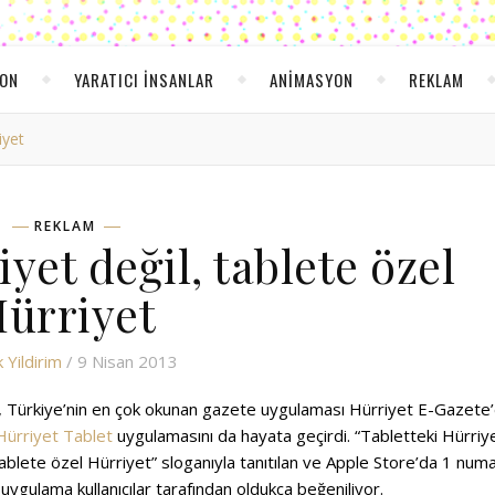
YON
YARATICI INSANLAR
ANIMASYON
REKLAM
iyet
REKLAM
yet değil, tablete özel
ürriyet
 Yildirim
/ 9 Nisan 2013
t, Türkiye’nin en çok okunan gazete uygulaması Hürriyet E-Gazete
Hürriyet Tablet
uygulamasını da hayata geçirdi. “Tabletteki Hürriy
tablete özel Hürriyet” sloganıyla tanıtılan ve Apple Store’da 1 num
uygulama kullanıcılar tarafından oldukça beğeniliyor.