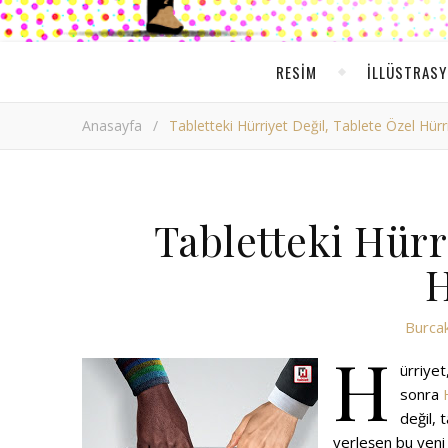
RESIM
ILLÜSTRAS
Anasayfa
/
Tabletteki Hürriyet Değil, Tablete Özel Hürr
Tabletteki Hürri
H
Burcak
H
ürriye
sonra
değil, 
yerleşen bu yeni 