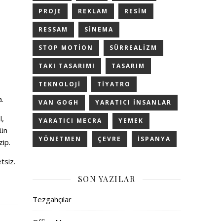
PROJE
REKLAM
RESIM
RESSAM
SINEMA
STOP MOTION
SÜRREALIZM
TAKI TASARIMI
TASARIM
TEKNOLOJI
TIYATRO
a.
VAN GOGH
YARATICI INSANLAR
l,
YARATICI MECRA
YEMEK
nün
YÖNETMEN
ÇEVRE
İSPANYA
zip.
etsiz.
SON YAZILAR
Tezgahçılar