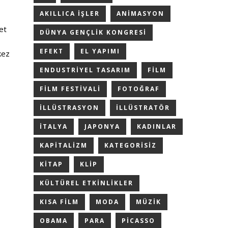
AKILLICA IŞLER
ANIMASYON
et
DÜNYA GENÇLIK KONGRESI
EFEKT
EL YAPIMI
kez
ENDUSTRIYEL TASARIM
FILM
FILM FESTIVALI
FOTOĞRAF
ILLÜSTRASYON
ILLÜSTRATÖR
ITALYA
JAPONYA
KADINLAR
KAPITALIZM
KATEGORISIZ
KITAP
KLIP
KÜLTÜREL ETKINLIKLER
KISA FILM
MODA
MÜZIK
OBAMA
PARA
PICASSO