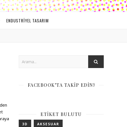
ENDUSTRIYEL TASARIM
FACEBOOK’TA TAKIP EDIN!
’den
et
ETIKET BULUTU
araya
3D
AKSESUAR