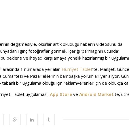
nlarının değişmesiyle, okurlar artık okuduğu haberin videosunu da
 dünyadan ilginç fotoğraflar görmek, içeriği ‘parmağının ucunda’
u beklenti ve ihtiyacı karşılamaya yönelik hazırlanmış bir uygulam
ar arasında 1 numarada yer alan
Hürriyet Tablet
’te, Manşet, Günce
ra Cumartesi ve Pazar eklerinin bambaşka yorumları yer alıyor. Gü
tabanlı bir uygulama olduğu için reklamverenler için de oldukça ca
ürriyet Tablet uygulaması,
App Store
ve
Android Market
’te, ücr