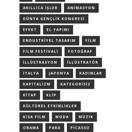
AKILLICA IŞLER
ANIMASYON
DÜNYA GENÇLIK KONGRESI
EFEKT
EL YAPIMI
ENDUSTRIYEL TASARIM
FILM
FILM FESTIVALI
FOTOĞRAF
ILLÜSTRASYON
ILLÜSTRATÖR
ITALYA
JAPONYA
KADINLAR
KAPITALIZM
KATEGORISIZ
KITAP
KLIP
KÜLTÜREL ETKINLIKLER
KISA FILM
MODA
MÜZIK
OBAMA
PARA
PICASSO