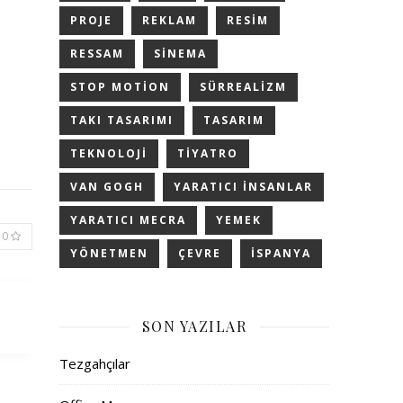
PROJE
REKLAM
RESIM
RESSAM
SINEMA
STOP MOTION
SÜRREALIZM
TAKI TASARIMI
TASARIM
TEKNOLOJI
TIYATRO
VAN GOGH
YARATICI INSANLAR
YARATICI MECRA
YEMEK
0
YÖNETMEN
ÇEVRE
İSPANYA
SON YAZILAR
Tezgahçılar