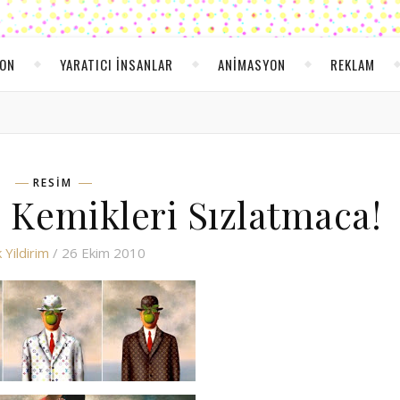
YON
YARATICI INSANLAR
ANIMASYON
REKLAM
RESIM
e Kemikleri Sızlatmaca!
 Yildirim
/ 26 Ekim 2010