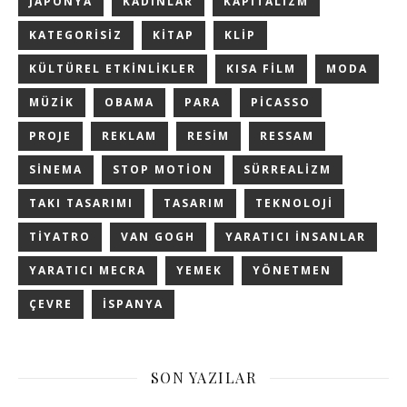
JAPONYA
KADINLAR
KAPITALIZM
KATEGORISIZ
KITAP
KLIP
KÜLTÜREL ETKINLIKLER
KISA FILM
MODA
MÜZIK
OBAMA
PARA
PICASSO
PROJE
REKLAM
RESIM
RESSAM
SINEMA
STOP MOTION
SÜRREALIZM
TAKI TASARIMI
TASARIM
TEKNOLOJI
TIYATRO
VAN GOGH
YARATICI INSANLAR
YARATICI MECRA
YEMEK
YÖNETMEN
ÇEVRE
İSPANYA
SON YAZILAR