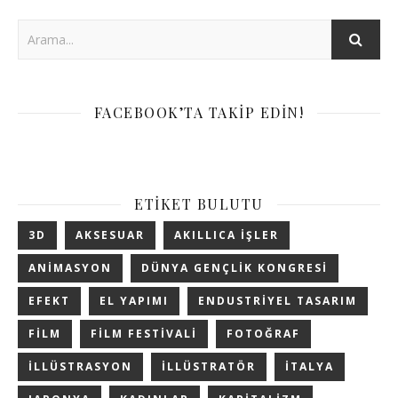
FACEBOOK’TA TAKIP EDIN!
ETIKET BULUTU
3D
AKSESUAR
AKILLICA IŞLER
ANIMASYON
DÜNYA GENÇLIK KONGRESI
EFEKT
EL YAPIMI
ENDUSTRIYEL TASARIM
FILM
FILM FESTIVALI
FOTOĞRAF
ILLÜSTRASYON
ILLÜSTRATÖR
ITALYA