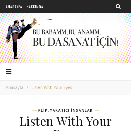
ANASAYFA
HAKKIMDA
Anasayfa
/
Listen With Your Eyes
,
KLIP
YARATICI INSANLAR
Listen With Your