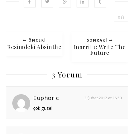
0
ÖNCEKI
SONRAKI
Resimdeki Absinthe
Inarritu: Write The
Future
3 Yorum
Euphoric
3 Şubat 2012 at 16:50
çok güzel