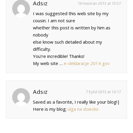
Adsız
16 Haziran 2013 at 15:57
I was suggested this web site by my
cousin. I am not sure
whether this post is written by him as
nobody
else know such detailed about my
difficulty.
You're incredible! Thanks!
My web site …
e-deklaracje 2014 gov
Adsız
7 Eylül 2013 at 13:17
Saved as a favorite, I really like your blog!|
Here is my blog;
ulga na dziecko