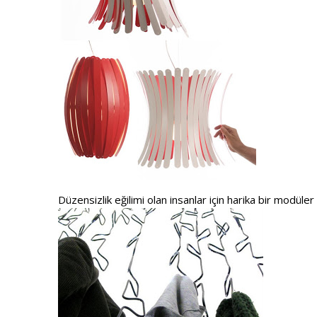
Düzensizlik eğilimi olan insanlar için harika bir modüler 