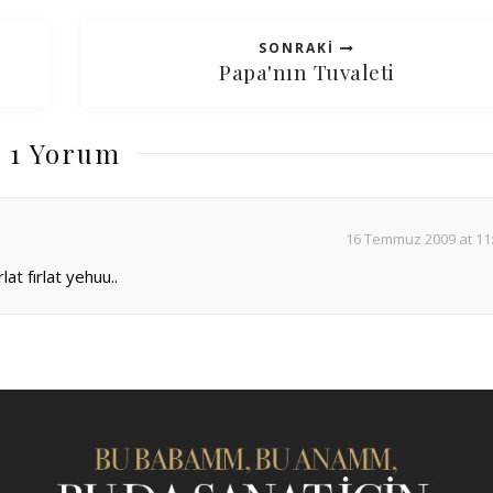
SONRAKI
Papa'nın Tuvaleti
1 Yorum
16 Temmuz 2009 at 11
at fırlat yehuu..