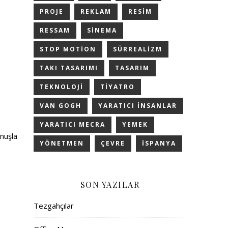
PROJE
REKLAM
RESIM
RESSAM
SINEMA
STOP MOTION
SÜRREALIZM
TAKI TASARIMI
TASARIM
TEKNOLOJI
TIYATRO
VAN GOGH
YARATICI INSANLAR
YARATICI MECRA
YEMEK
unuşla
YÖNETMEN
ÇEVRE
İSPANYA
SON YAZILAR
Tezgahçılar