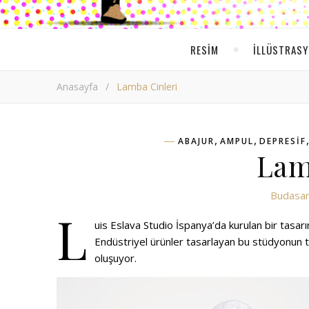
RESIM
ILLÜSTRAS
Anasayfa
/
Lamba Cinleri
,
,
ABAJUR
AMPUL
DEPRESIF
Lam
Budasan
L
uis Eslava Studio İspanya’da kurulan bir tasar
Endüstriyel ürünler tasarlayan bu stüdyonun ta
oluşuyor.