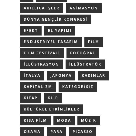
AKILLICA IŞLER
ANIMASYON
DÜNYA GENÇLIK KONGRESI
EFEKT
EL YAPIMI
ENDUSTRIYEL TASARIM
FILM
FILM FESTIVALI
FOTOĞRAF
ILLÜSTRASYON
ILLÜSTRATÖR
ITALYA
JAPONYA
KADINLAR
KAPITALIZM
KATEGORISIZ
KITAP
KLIP
KÜLTÜREL ETKINLIKLER
KISA FILM
MODA
MÜZIK
OBAMA
PARA
PICASSO