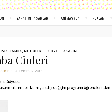
YON
YARATICI INSANLAR
ANIMASYON
REKLAM
,
,
,
,
,
IŞIK
LAMBA
MODÜLER
STÜDYO
TASARIM
ba Cinleri
aticin
/ 14 Temmuz 2009
ım stüdyosu.
sarımcılarının bir kısmı yurtdışı değişim programı öğrencilerinden