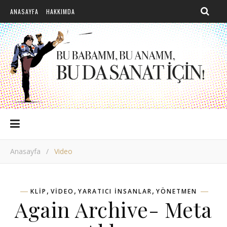
ANASAYFA
HAKKIMDA
Anasayfa
/
Video
,
,
,
KLIP
VIDEO
YARATICI INSANLAR
YÖNETMEN
Again Archive- Meta