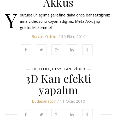
Akkus
Y
outube’un açılma şerefine daha önce bahsettiğimiz
ama videosunu koyamadığımız Meta Akkuş işi
gelsin. Mükemmel!
Burcak Yildirim
/ 30 Ekim 2010
,
,
,
,
3D
EFEKT
ETSY
KAN
VIDEO
3D Kan efekti
yapalım
Budasanaticin
/ 11 Ocak 2010