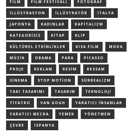
FILM
FILM FESTIVALI
FOTOĞRAF
ILLÜSTRASYON
ILLÜSTRATÖR
ITALYA
JAPONYA
KADINLAR
KAPITALIZM
KATEGORISIZ
KITAP
KLIP
KÜLTÜREL ETKINLIKLER
KISA FILM
MODA
MÜZIK
OBAMA
PARA
PICASSO
PROJE
REKLAM
RESIM
RESSAM
SINEMA
STOP MOTION
SÜRREALIZM
TAKI TASARIMI
TASARIM
TEKNOLOJI
TIYATRO
VAN GOGH
YARATICI INSANLAR
YARATICI MECRA
YEMEK
YÖNETMEN
ÇEVRE
İSPANYA