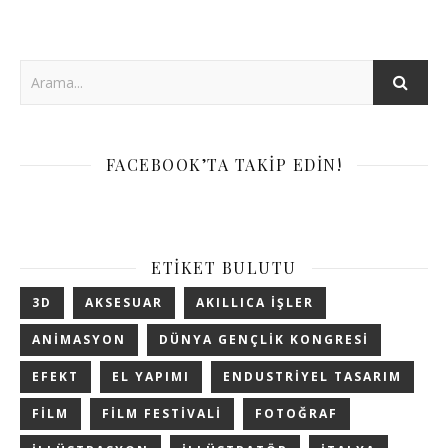
FACEBOOK’TA TAKIP EDIN!
ETIKET BULUTU
3D
AKSESUAR
AKILLICA IŞLER
ANIMASYON
DÜNYA GENÇLIK KONGRESI
EFEKT
EL YAPIMI
ENDUSTRIYEL TASARIM
FILM
FILM FESTIVALI
FOTOĞRAF