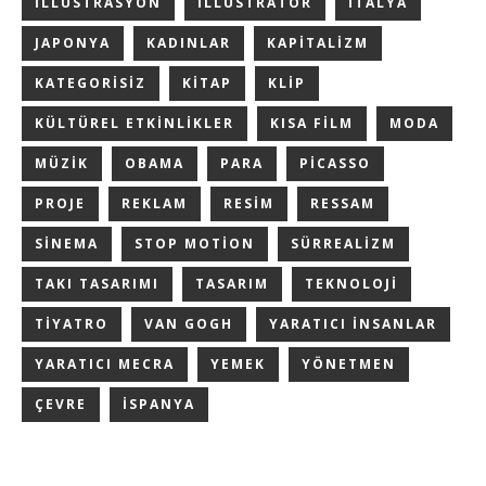
ILLÜSTRASYON
ILLÜSTRATÖR
ITALYA
JAPONYA
KADINLAR
KAPITALIZM
KATEGORISIZ
KITAP
KLIP
KÜLTÜREL ETKINLIKLER
KISA FILM
MODA
MÜZIK
OBAMA
PARA
PICASSO
PROJE
REKLAM
RESIM
RESSAM
SINEMA
STOP MOTION
SÜRREALIZM
TAKI TASARIMI
TASARIM
TEKNOLOJI
TIYATRO
VAN GOGH
YARATICI INSANLAR
YARATICI MECRA
YEMEK
YÖNETMEN
ÇEVRE
İSPANYA