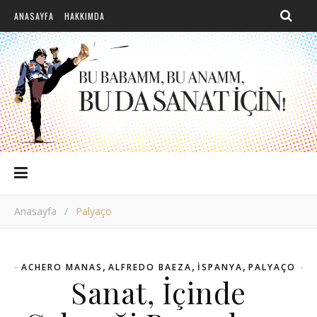
ANASAYFA
HAKKIMDA
Anasayfa
/
Palyaço
,
,
,
ACHERO MANAS
ALFREDO BAEZA
İSPANYA
PALYAÇO
Sanat, İçinde