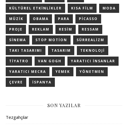
KÜLTÜREL ETKINLIKLER
KISA FILM
MODA
MÜZIK
OBAMA
PARA
PICASSO
PROJE
REKLAM
RESIM
RESSAM
SINEMA
STOP MOTION
SÜRREALIZM
TAKI TASARIMI
TASARIM
TEKNOLOJI
TIYATRO
VAN GOGH
YARATICI INSANLAR
YARATICI MECRA
YEMEK
YÖNETMEN
ÇEVRE
İSPANYA
SON YAZILAR
Tezgahçılar