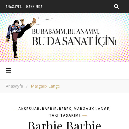
ANASAYFA
HAKKIMDA
Anasayfa
/
Margaux Lange
,
,
,
,
AKSESUAR
BARBIE
BEBEK
MARGAUX LANGE
TAKI TASARIMI
Barbie Barbie