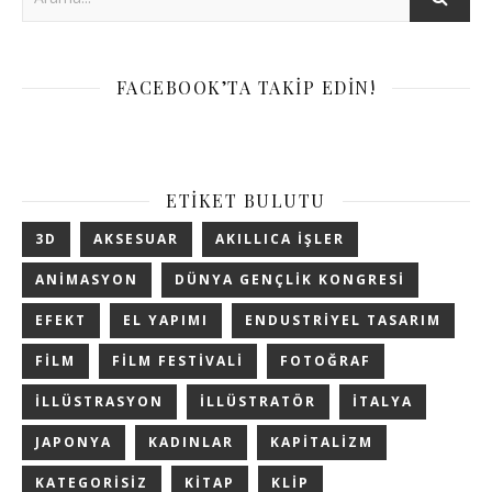
FACEBOOK’TA TAKIP EDIN!
ETIKET BULUTU
3D
AKSESUAR
AKILLICA IŞLER
ANIMASYON
DÜNYA GENÇLIK KONGRESI
EFEKT
EL YAPIMI
ENDUSTRIYEL TASARIM
FILM
FILM FESTIVALI
FOTOĞRAF
ILLÜSTRASYON
ILLÜSTRATÖR
ITALYA
JAPONYA
KADINLAR
KAPITALIZM
KATEGORISIZ
KITAP
KLIP