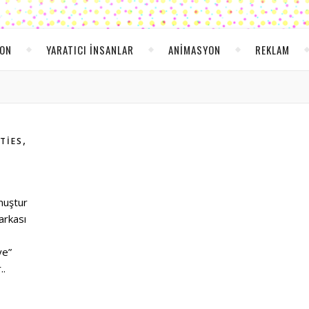
YON
YARATICI INSANLAR
ANIMASYON
REKLAM
,
TIES
lmuştur
arkası
ye”
..