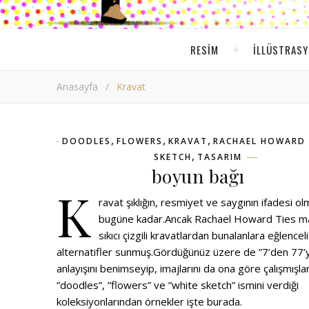
RESIM
ILLÜSTRAS
Anasayfa
/
Kravat
,
,
,
DOODLES
FLOWERS
KRAVAT
RACHAEL HOWARD 
,
SKETCH
TASARIM
boyun bağı
K
ravat şıklığın, resmiyet ve saygının ifadesi o
bugüne kadar.Ancak Rachael Howard Ties m
sıkıcı çizgili kravatlardan bunalanlara eğlenceli
alternatifler sunmuş.Gördüğünüz üzere de ”7’den 77’
anlayışını benimseyip, imajlarını da ona göre çalışmışlar
”doodles”, ”flowers” ve ”white sketch” ismini verdiği
koleksiyonlarından örnekler işte burada.