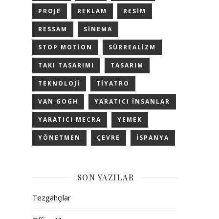
PROJE
REKLAM
RESIM
RESSAM
SINEMA
STOP MOTION
SÜRREALIZM
TAKI TASARIMI
TASARIM
TEKNOLOJI
TIYATRO
VAN GOGH
YARATICI INSANLAR
YARATICI MECRA
YEMEK
YÖNETMEN
ÇEVRE
İSPANYA
SON YAZILAR
Tezgahçılar