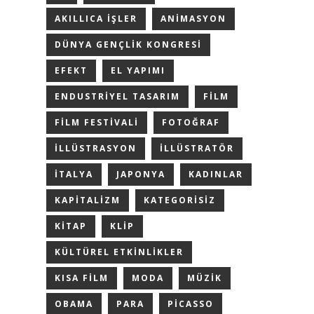
AKILLICA IŞLER
ANIMASYON
DÜNYA GENÇLIK KONGRESI
EFEKT
EL YAPIMI
ENDUSTRIYEL TASARIM
FILM
FILM FESTIVALI
FOTOĞRAF
ILLÜSTRASYON
ILLÜSTRATÖR
ITALYA
JAPONYA
KADINLAR
KAPITALIZM
KATEGORISIZ
KITAP
KLIP
KÜLTÜREL ETKINLIKLER
KISA FILM
MODA
MÜZIK
OBAMA
PARA
PICASSO