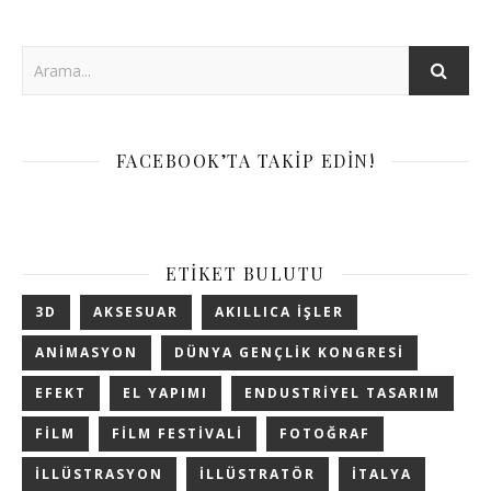
FACEBOOK’TA TAKIP EDIN!
ETIKET BULUTU
3D
AKSESUAR
AKILLICA IŞLER
ANIMASYON
DÜNYA GENÇLIK KONGRESI
EFEKT
EL YAPIMI
ENDUSTRIYEL TASARIM
FILM
FILM FESTIVALI
FOTOĞRAF
ILLÜSTRASYON
ILLÜSTRATÖR
ITALYA