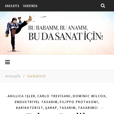
ANASAYFA
HAKKIMDA
Anasayfa
/
Karikatürist
,
,
,
AKILLICA IŞLER
CARLO TREVISANI
DOMINIC WILCOX
,
,
ENDUSTRIYEL TASARIM
FILIPPO PROTASONI
,
,
,
KARIKATÜRIST
ŞARAP
TASARIM
TASARIMCI