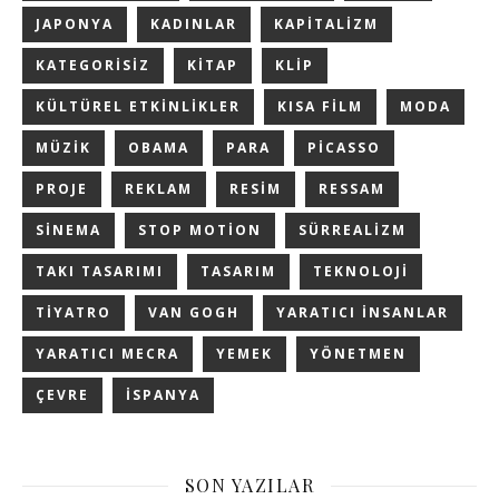
JAPONYA
KADINLAR
KAPITALIZM
KATEGORISIZ
KITAP
KLIP
KÜLTÜREL ETKINLIKLER
KISA FILM
MODA
MÜZIK
OBAMA
PARA
PICASSO
PROJE
REKLAM
RESIM
RESSAM
SINEMA
STOP MOTION
SÜRREALIZM
TAKI TASARIMI
TASARIM
TEKNOLOJI
TIYATRO
VAN GOGH
YARATICI INSANLAR
YARATICI MECRA
YEMEK
YÖNETMEN
ÇEVRE
İSPANYA
SON YAZILAR