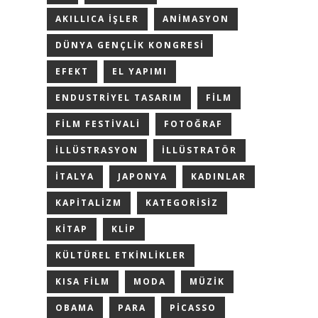
AKILLICA IŞLER
ANIMASYON
DÜNYA GENÇLIK KONGRESI
EFEKT
EL YAPIMI
ENDUSTRIYEL TASARIM
FILM
FILM FESTIVALI
FOTOĞRAF
ILLÜSTRASYON
ILLÜSTRATÖR
ITALYA
JAPONYA
KADINLAR
KAPITALIZM
KATEGORISIZ
KITAP
KLIP
KÜLTÜREL ETKINLIKLER
KISA FILM
MODA
MÜZIK
OBAMA
PARA
PICASSO