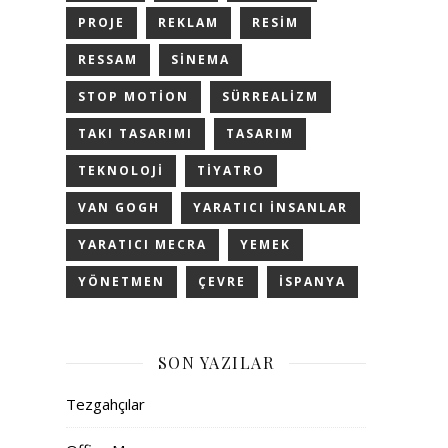
PROJE
REKLAM
RESIM
RESSAM
SINEMA
STOP MOTION
SÜRREALIZM
TAKI TASARIMI
TASARIM
TEKNOLOJI
TIYATRO
VAN GOGH
YARATICI INSANLAR
YARATICI MECRA
YEMEK
YÖNETMEN
ÇEVRE
İSPANYA
SON YAZILAR
Tezgahçılar