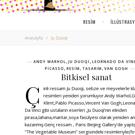
RESIM
ILLÜSTRAS
Anasayfa
/
Ju Duoqi
,
,
ANDY WARHOL
JU DUOQI
LEORNADO DA VIN
,
,
,
PICASSO
RESIM
TASARIM
VAN GOGH
Bitkisel sanat
Ç
inli ressam Ju Duoqi, sebze ve meyvelerle kl
resimleri yeniden yorumluyor.Andy Warhol,
Klimt,Pablo Picasso,Vincent Van Gogh,Leon
Da Vinci gibi ustaların eserleri ,Ju Duoqi’nin elinden
pırasa,lahana,mantar,soya fasülyesi olarak yeniden a
kazanmış.Genç ressam , Paris Beijing Gallery’de yaptı
”The Vegetable Museum” sergisindeki resimleriyle(fo