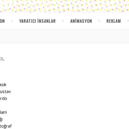
YON
YARATICI INSANLAR
ANIMASYON
REKLAM
,
CI
asik
Gustav
ardo
nlam
ğı
toğraf