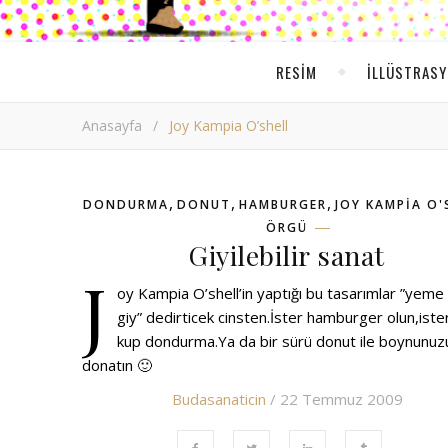
RESIM
ILLÜSTRAS
Anasayfa
/
Joy Kampia O’shell
,
,
,
DONDURMA
DONUT
HAMBURGER
JOY KAMPIA O'
ÖRGÜ
Giyilebilir sanat
J
oy Kampia O’shell’in yaptığı bu tasarımlar ”yeme
giy” dedirticek cinsten.İster hamburger olun,ister
kup dondurma.Ya da bir sürü donut ile boynunuz
donatın 🙂
Budasanaticin
/ 22 Temmuz 2009