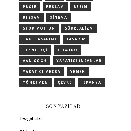
PROJE
REKLAM
RESIM
RESSAM
SINEMA
STOP MOTION
SÜRREALIZM
TAKI TASARIMI
TASARIM
TEKNOLOJI
TIYATRO
VAN GOGH
YARATICI INSANLAR
YARATICI MECRA
YEMEK
YÖNETMEN
ÇEVRE
İSPANYA
SON YAZILAR
Tezgahçılar