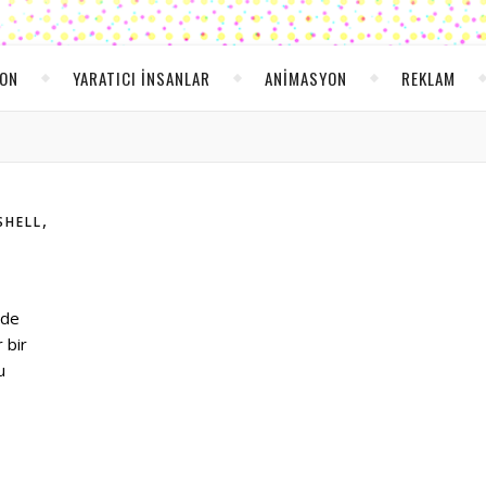
YON
YARATICI INSANLAR
ANIMASYON
REKLAM
,
SHELL
 de
 bir
u