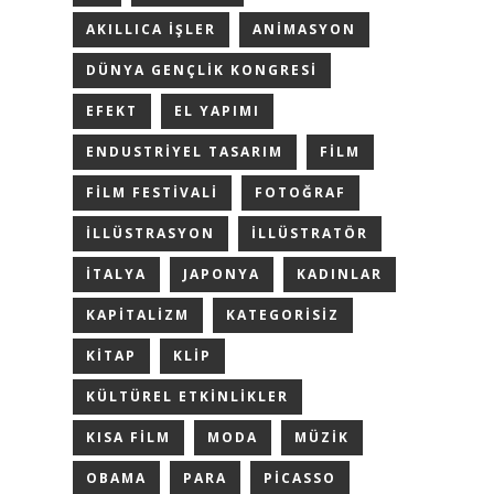
AKILLICA IŞLER
ANIMASYON
DÜNYA GENÇLIK KONGRESI
EFEKT
EL YAPIMI
ENDUSTRIYEL TASARIM
FILM
FILM FESTIVALI
FOTOĞRAF
ILLÜSTRASYON
ILLÜSTRATÖR
ITALYA
JAPONYA
KADINLAR
KAPITALIZM
KATEGORISIZ
KITAP
KLIP
KÜLTÜREL ETKINLIKLER
KISA FILM
MODA
MÜZIK
OBAMA
PARA
PICASSO