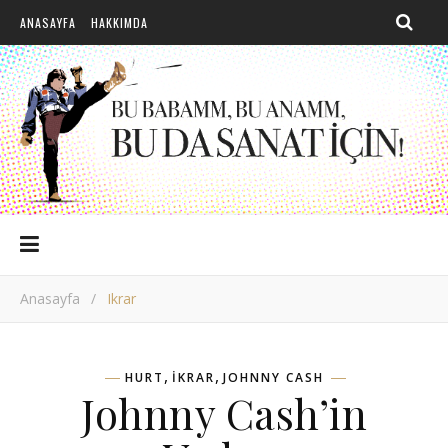
ANASAYFA
HAKKIMDA
Anasayfa
/
Ikrar
,
,
HURT
IKRAR
JOHNNY CASH
Johnny Cash’in