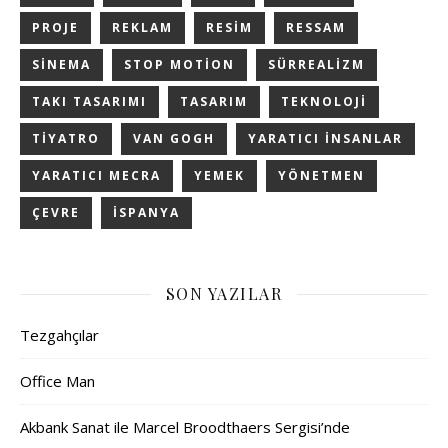
PROJE
REKLAM
RESIM
RESSAM
SINEMA
STOP MOTION
SÜRREALIZM
TAKI TASARIMI
TASARIM
TEKNOLOJI
TIYATRO
VAN GOGH
YARATICI INSANLAR
YARATICI MECRA
YEMEK
YÖNETMEN
ÇEVRE
İSPANYA
SON YAZILAR
Tezgahçılar
Office Man
Akbank Sanat ile Marcel Broodthaers Sergisi’nde