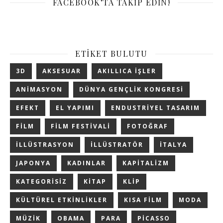
FACEBOOK’TA TAKIP EDIN!
ETIKET BULUTU
3D
AKSESUAR
AKILLICA IŞLER
ANIMASYON
DÜNYA GENÇLIK KONGRESI
EFEKT
EL YAPIMI
ENDUSTRIYEL TASARIM
FILM
FILM FESTIVALI
FOTOĞRAF
ILLÜSTRASYON
ILLÜSTRATÖR
ITALYA
JAPONYA
KADINLAR
KAPITALIZM
KATEGORISIZ
KITAP
KLIP
KÜLTÜREL ETKINLIKLER
KISA FILM
MODA
MÜZIK
OBAMA
PARA
PICASSO