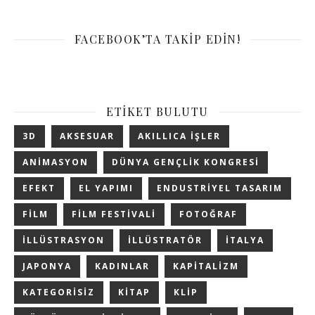
FACEBOOK’TA TAKIP EDIN!
ETIKET BULUTU
3D
AKSESUAR
AKILLICA IŞLER
ANIMASYON
DÜNYA GENÇLIK KONGRESI
EFEKT
EL YAPIMI
ENDUSTRIYEL TASARIM
FILM
FILM FESTIVALI
FOTOĞRAF
ILLÜSTRASYON
ILLÜSTRATÖR
ITALYA
JAPONYA
KADINLAR
KAPITALIZM
KATEGORISIZ
KITAP
KLIP