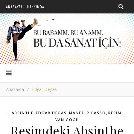
ANASAYFA
HAKKIMDA
Anasayfa
/
Edgar Degas
,
,
,
,
,
ABSINTHE
EDGAR DEGAS
MANET
PICASSO
RESIM
VAN GOGH
Resimdeki Absinthe