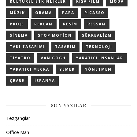
KÜLTÜREL ETKINLIKLER
KISA FILM
MODA
MÜZIK
OBAMA
PARA
PICASSO
PROJE
REKLAM
RESIM
RESSAM
SINEMA
STOP MOTION
SÜRREALIZM
TAKI TASARIMI
TASARIM
TEKNOLOJI
TIYATRO
VAN GOGH
YARATICI INSANLAR
YARATICI MECRA
YEMEK
YÖNETMEN
ÇEVRE
İSPANYA
SON YAZILAR
Tezgahçılar
Office Man