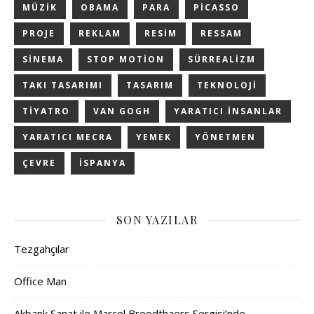
MÜZIK
OBAMA
PARA
PICASSO
PROJE
REKLAM
RESIM
RESSAM
SINEMA
STOP MOTION
SÜRREALIZM
TAKI TASARIMI
TASARIM
TEKNOLOJI
TIYATRO
VAN GOGH
YARATICI INSANLAR
YARATICI MECRA
YEMEK
YÖNETMEN
ÇEVRE
İSPANYA
SON YAZILAR
Tezgahçılar
Office Man
Akbank Sanat ile Marcel Broodthaers Sergisi’nde