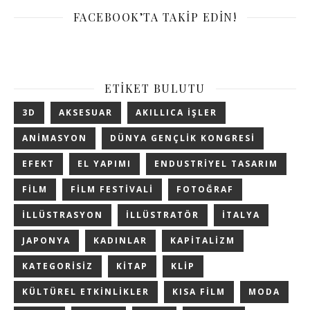
FACEBOOK’TA TAKIP EDIN!
ETIKET BULUTU
3D
AKSESUAR
AKILLICA IŞLER
ANIMASYON
DÜNYA GENÇLIK KONGRESI
EFEKT
EL YAPIMI
ENDUSTRIYEL TASARIM
FILM
FILM FESTIVALI
FOTOĞRAF
ILLÜSTRASYON
ILLÜSTRATÖR
ITALYA
JAPONYA
KADINLAR
KAPITALIZM
KATEGORISIZ
KITAP
KLIP
KÜLTÜREL ETKINLIKLER
KISA FILM
MODA