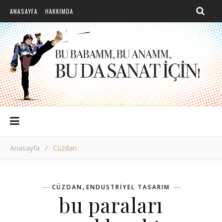
ANASAYFA
HAKKIMDA
Anasayfa
/
Cüzdan
,
CÜZDAN
ENDUSTRIYEL TASARIM
bu paraları