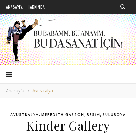
ANASAYFA
HAKKIMDA
Anasayfa
/
Avustralya
,
,
,
AVUSTRALYA
MEREDITH GASTON
RESIM
SULUBOYA
Kinder Gallery