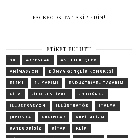
FACEBOOK’TA TAKIP EDIN!
ETIKET BULUTU
3D
AKSESUAR
AKILLICA IŞLER
ANIMASYON
DÜNYA GENÇLIK KONGRESI
EFEKT
EL YAPIMI
ENDUSTRIYEL TASARIM
FILM
FILM FESTIVALI
FOTOĞRAF
ILLÜSTRASYON
ILLÜSTRATÖR
ITALYA
JAPONYA
KADINLAR
KAPITALIZM
KATEGORISIZ
KITAP
KLIP