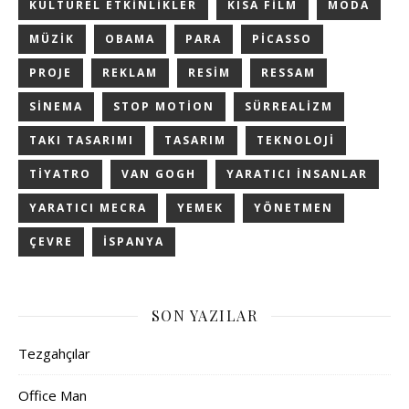
KÜLTÜREL ETKINLIKLER
KISA FILM
MODA
MÜZIK
OBAMA
PARA
PICASSO
PROJE
REKLAM
RESIM
RESSAM
SINEMA
STOP MOTION
SÜRREALIZM
TAKI TASARIMI
TASARIM
TEKNOLOJI
TIYATRO
VAN GOGH
YARATICI INSANLAR
YARATICI MECRA
YEMEK
YÖNETMEN
ÇEVRE
İSPANYA
SON YAZILAR
Tezgahçılar
Office Man