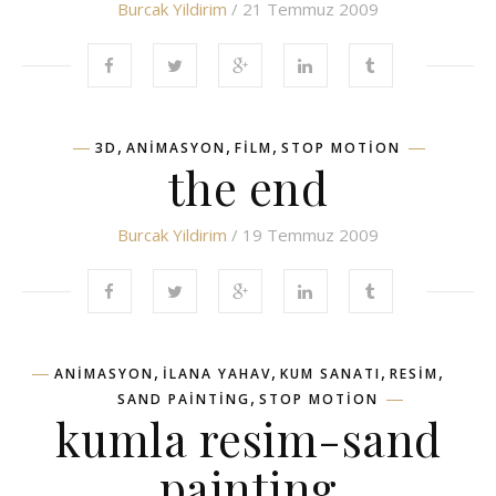
Burcak Yildirim
/ 21 Temmuz 2009
,
,
,
3D
ANIMASYON
FILM
STOP MOTION
the end
Burcak Yildirim
/ 19 Temmuz 2009
,
,
,
,
ANIMASYON
ILANA YAHAV
KUM SANATI
RESIM
,
SAND PAINTING
STOP MOTION
kumla resim-sand
painting