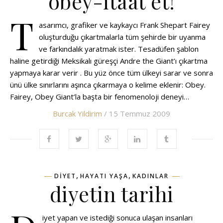
obey-itaat et!
T
asarımcı, grafiker ve kaykaycı Frank Shepart Fairey
oluşturduğu çıkartmalarla tüm şehirde bir uyanma
ve farkındalık yaratmak ister. Tesadüfen şablon
haline getirdiği Meksikalı güreşçi Andre the Giant’ı çıkartma
yapmaya karar verir . Bu yüz önce tüm ülkeyi sarar ve sonra
ünü ülke sınırlarını aşınca çıkarmaya o kelime eklenir: Obey.
Fairey, Obey Giant’la başta bir fenomenoloji deneyi…
Burcak Yildirim
/ 15 Temmuz 2009
,
,
DIYET
HAYATI YAŞA
KADINLAR
diyetin tarihi
iyet yapan ve istediği sonuca ulaşan insanları