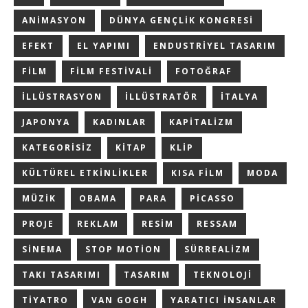
ANIMASYON
DÜNYA GENÇLIK KONGRESI
EFEKT
EL YAPIMI
ENDUSTRIYEL TASARIM
FILM
FILM FESTIVALI
FOTOĞRAF
ILLÜSTRASYON
ILLÜSTRATÖR
ITALYA
JAPONYA
KADINLAR
KAPITALIZM
KATEGORISIZ
KITAP
KLIP
KÜLTÜREL ETKINLIKLER
KISA FILM
MODA
MÜZIK
OBAMA
PARA
PICASSO
PROJE
REKLAM
RESIM
RESSAM
SINEMA
STOP MOTION
SÜRREALIZM
TAKI TASARIMI
TASARIM
TEKNOLOJI
TIYATRO
VAN GOGH
YARATICI INSANLAR