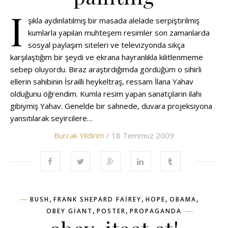
I
şıkla aydınlatılmış bir masada alelade serpiştirilmiş
kumlarla yapılan muhteşem resimler son zamanlarda
sosyal paylaşım siteleri ve televizyonda sıkça
karşılaştığım bir şeydi ve ekrana hayranlıkla kilitlenmeme
sebep oluyordu. Biraz araştırdığımda gördüğüm o sihirli
ellerin sahibinin İsrailli heykeltraş, ressam İlana Yahav
olduğunu öğrendim. Kumla resim yapan sanatçıların ilahı
gibiymiş Yahav. Genelde bir sahnede, duvara projeksiyona
yansıtılarak seyircilere…
Burcak Yildirim
/ 18 Temmuz 2009
,
,
,
,
BUSH
FRANK SHEPARD FAIREY
HOPE
OBAMA
,
,
OBEY GIANT
POSTER
PROPAGANDA