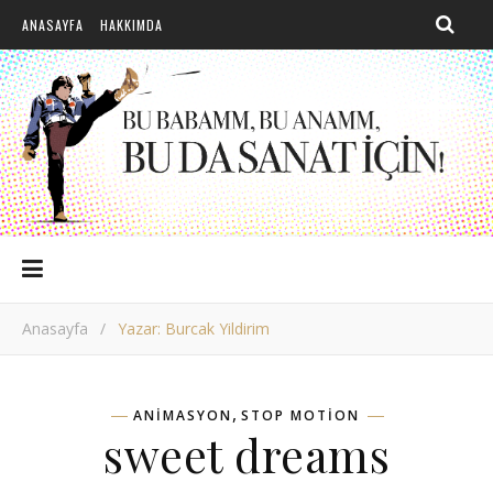
ANASAYFA
HAKKIMDA
Anasayfa
/
Yazar: Burcak Yildirim
,
ANIMASYON
STOP MOTION
sweet dreams