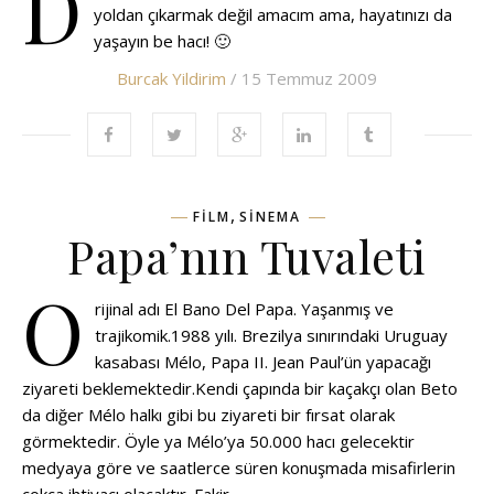
D
yoldan çıkarmak değil amacım ama, hayatınızı da
yaşayın be hacı! 🙂
Burcak Yildirim
/ 15 Temmuz 2009
,
FILM
SINEMA
Papa’nın Tuvaleti
O
rijinal adı El Bano Del Papa. Yaşanmış ve
trajikomik.1988 yılı. Brezilya sınırındaki Uruguay
kasabası Mélo, Papa II. Jean Paul’ün yapacağı
ziyareti beklemektedir.Kendi çapında bir kaçakçı olan Beto
da diğer Mélo halkı gibi bu ziyareti bir fırsat olarak
görmektedir. Öyle ya Mélo’ya 50.000 hacı gelecektir
medyaya göre ve saatlerce süren konuşmada misafirlerin