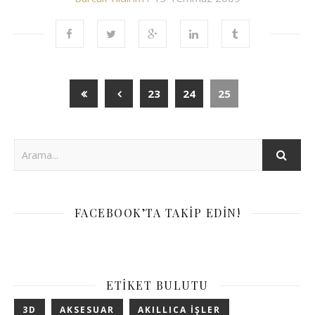
23
24
25
FACEBOOK’TA TAKIP EDIN!
ETIKET BULUTU
3D
AKSESUAR
AKILLICA IŞLER