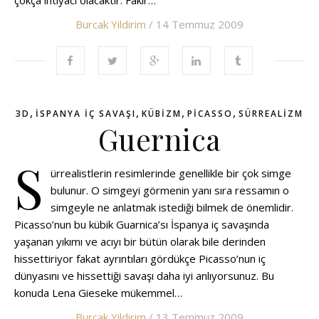
çokça ihtiyacı olacaktır. Fakir…
Burcak Yildirim
/ 14 Temmuz 2009
,
,
,
,
3D
ISPANYA IÇ SAVAŞI
KÜBIZM
PICASSO
SÜRREALIZM
Guernica
S
ürrealistlerin resimlerinde genellikle bir çok simge
bulunur. O simgeyi görmenin yanı sıra ressamın o
simgeyle ne anlatmak istediği bilmek de önemlidir.
Picasso’nun bu kübik Guarnica’sı İspanya iç savaşında
yaşanan yıkımı ve acıyı bir bütün olarak bile derinden
hissettiriyor fakat ayrıntıları gördükçe Picasso’nun iç
dünyasını ve hissettiği savaşı daha iyi anlıyorsunuz. Bu
konuda Lena Gieseke mükemmel…
Burcak Yildirim
/ 13 Temmuz 2009