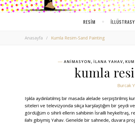
RESIM
ILLÜSTRAS
Anasayfa
/
Kumla Resim-Sand Painting
,
,
ANIMASYON
ILANA YAHAV
KUM
kumla res
Burcak Y
Işıkla aydınlatılmış bir masada alelade serpiştirilmi
siteleri ve televizyonda sıkça karşılaştığım bir şeydi 
gördüğüm o sihirli ellerin sahibinin İsrailli heykeltra
ilahı gibiymiş Yahav. Genelde bir sahnede, duvara proje