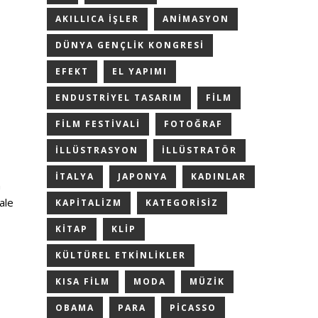
AKILLICA IŞLER
ANIMASYON
DÜNYA GENÇLIK KONGRESI
EFEKT
EL YAPIMI
ENDUSTRIYEL TASARIM
FILM
FILM FESTIVALI
FOTOĞRAF
ILLÜSTRASYON
ILLÜSTRATÖR
ITALYA
JAPONYA
KADINLAR
n
ale
KAPITALIZM
KATEGORISIZ
KITAP
KLIP
KÜLTÜREL ETKINLIKLER
KISA FILM
MODA
MÜZIK
OBAMA
PARA
PICASSO