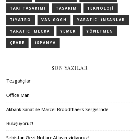
TAKI TASARIMI
TASARIM
TEKNOLOJI
TIYATRO
VAN GOGH
YARATICI INSANLAR
YARATICI MECRA
YEMEK
YÖNETMEN
ÇEVRE
İSPANYA
SON YAZILAR
Tezgahçılar
Office Man
Akbank Sanat ile Marcel Broodthaers Sergisi’nde
Buluşuyoruz!
Sırbistan Gezi Notları: Atlayın gidiyoruz!