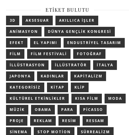
ETIKET BULUTU
3D
AKSESUAR
AKILLICA IŞLER
ANIMASYON
DÜNYA GENÇLIK KONGRESI
EFEKT
EL YAPIMI
ENDUSTRIYEL TASARIM
FILM
FILM FESTIVALI
FOTOĞRAF
ILLÜSTRASYON
ILLÜSTRATÖR
ITALYA
JAPONYA
KADINLAR
KAPITALIZM
KATEGORISIZ
KITAP
KLIP
KÜLTÜREL ETKINLIKLER
KISA FILM
MODA
MÜZIK
OBAMA
PARA
PICASSO
PROJE
REKLAM
RESIM
RESSAM
SINEMA
STOP MOTION
SÜRREALIZM