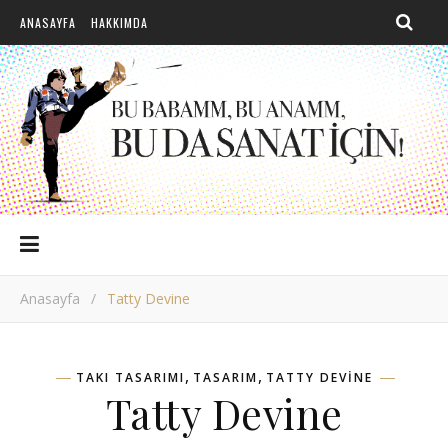
ANASAYFA
HAKKIMDA
Anasayfa
/
Tatty Devine
,
,
TAKI TASARIMI
TASARIM
TATTY DEVINE
Tatty Devine