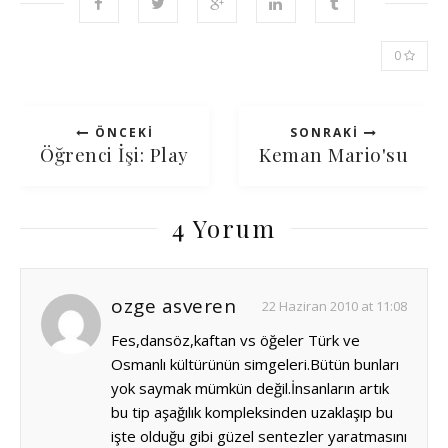
0
ÖNCEKI
SONRAKI
Öğrenci İşi: Play
Keman Mario'su
4 Yorum
ozge asveren
22 Haziran 2010 at 11:08
Fes,dansöz,kaftan vs öğeler Türk ve
Osmanlı kültürünün simgeleri.Bütün bunları
yok saymak mümkün değil.İnsanların artık
bu tip aşağılık kompleksinden uzaklaşıp bu
işte olduğu gibi güzel sentezler yaratmasını