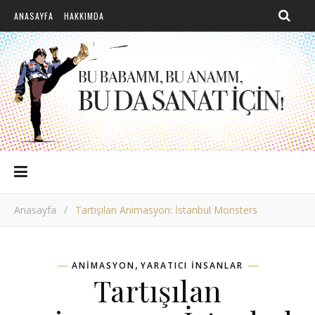
ANASAYFA
HAKKIMDA
Anasayfa
/
Tartışılan Animasyon: İstanbul Monsters
,
ANIMASYON
YARATICI INSANLAR
Tartışılan