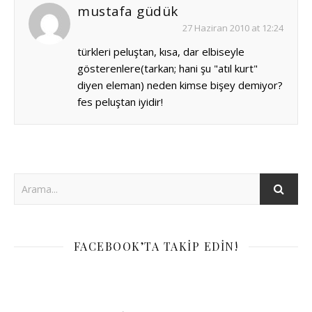
mustafa güdük
27 Haziran 2010 at 12:24
türkleri peluştan, kısa, dar elbiseyle
gösterenlere(tarkan; hani şu "atıl kurt"
diyen eleman) neden kimse bişey demiyor?
fes peluştan iyidir!
FACEBOOK’TA TAKIP EDIN!