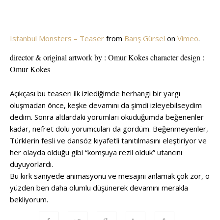
Istanbul Monsters – Teaser
from
Barış Gürsel
on
Vimeo
.
director & original artwork by : Omur Kokes character design :
Omur Kokes
Açıkçası bu teaserı ilk izlediğimde herhangi bir yargı
oluşmadan önce, keşke devamını da şimdi izleyebilseydim
dedim. Sonra altlardaki yorumları okuduğumda beğenenler
kadar, nefret dolu yorumcuları da gördüm. Beğenmeyenler,
Türklerin fesli ve dansöz kıyafetli tanıtılmasını eleştiriyor ve
her olayda olduğu gibi “komşuya rezil olduk” utancını
duyuyorlardı.
Bu kırk saniyede animasyonu ve mesajını anlamak çok zor, o
yüzden ben daha olumlu düşünerek devamını merakla
bekliyorum.