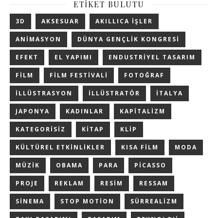
ETIKET BULUTU
3D
AKSESUAR
AKILLICA IŞLER
ANIMASYON
DÜNYA GENÇLIK KONGRESI
EFEKT
EL YAPIMI
ENDUSTRIYEL TASARIM
FILM
FILM FESTIVALI
FOTOĞRAF
ILLÜSTRASYON
ILLÜSTRATÖR
ITALYA
JAPONYA
KADINLAR
KAPITALIZM
KATEGORISIZ
KITAP
KLIP
KÜLTÜREL ETKINLIKLER
KISA FILM
MODA
MÜZIK
OBAMA
PARA
PICASSO
PROJE
REKLAM
RESIM
RESSAM
SINEMA
STOP MOTION
SÜRREALIZM