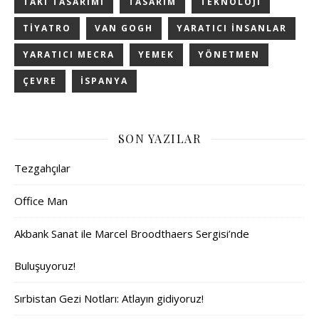
TAKI TASARIMI
TASARIM
TEKNOLOJI
TIYATRO
VAN GOGH
YARATICI INSANLAR
YARATICI MECRA
YEMEK
YÖNETMEN
ÇEVRE
İSPANYA
SON YAZILAR
Tezgahçılar
Office Man
Akbank Sanat ile Marcel Broodthaers Sergisi’nde
Buluşuyoruz!
Sırbistan Gezi Notları: Atlayın gidiyoruz!