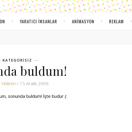
YON
YARATICI INSANLAR
ANIMASYON
REKLAM
KATEGORISIZ
nda buldum!
Yildirim
/ 15 Aralık 2009
dum, sonunda buldum! İşte budur (: