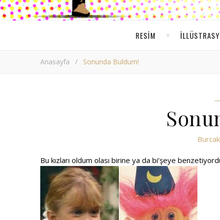
RESIM
ILLÜSTRAS
Anasayfa
/
Sonunda Buldum!
Sonu
Burcak 
Bu kızları oldum olası birine ya da bi’şeye benzetiyor