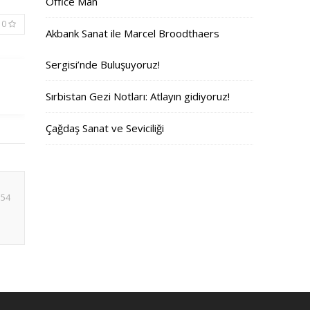
Office Man
0
Akbank Sanat ile Marcel Broodthaers
Sergisi’nde Buluşuyoruz!
Sırbistan Gezi Notları: Atlayın gidiyoruz!
Çağdaş Sanat ve Seviciliği
:54