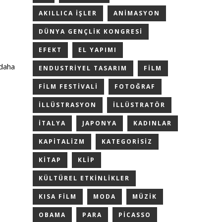
AKILLICA IŞLER
ANIMASYON
DÜNYA GENÇLIK KONGRESI
EFEKT
EL YAPIMI
 daha
ENDUSTRIYEL TASARIM
FILM
FILM FESTIVALI
FOTOĞRAF
ILLÜSTRASYON
ILLÜSTRATÖR
ITALYA
JAPONYA
KADINLAR
KAPITALIZM
KATEGORISIZ
KITAP
KLIP
KÜLTÜREL ETKINLIKLER
KISA FILM
MODA
MÜZIK
OBAMA
PARA
PICASSO