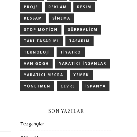
PROJE
REKLAM
RESIM
RESSAM
SINEMA
STOP MOTION
SÜRREALIZM
TAKI TASARIMI
TASARIM
TEKNOLOJI
TIYATRO
VAN GOGH
YARATICI INSANLAR
YARATICI MECRA
YEMEK
YÖNETMEN
ÇEVRE
İSPANYA
SON YAZILAR
Tezgahçılar