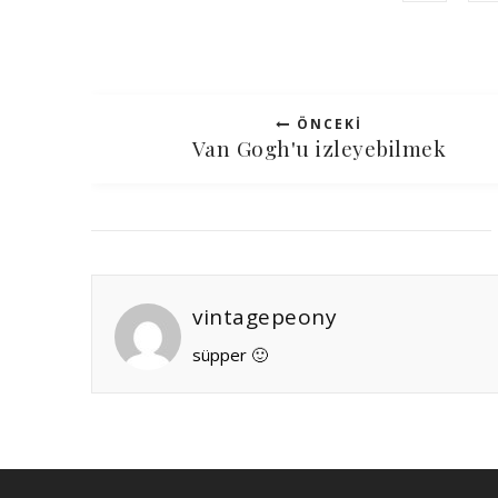
ÖNCEKI
Van Gogh'u izleyebilmek
vintagepeony
süpper 🙂