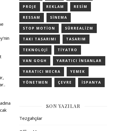
PROJE
REKLAM
RESIM
RESSAM
SINEMA
ne
STOP MOTION
SÜRREALIZM
y’nin
TAKI TASARIMI
TASARIM
TEKNOLOJI
TIYATRO
t
VAN GOGH
YARATICI INSANLAR
YARATICI MECRA
YEMEK
ir,
YÖNETMEN
ÇEVRE
İSPANYA
r..
 adına
SON YAZILAR
ncak
Tezgahçılar