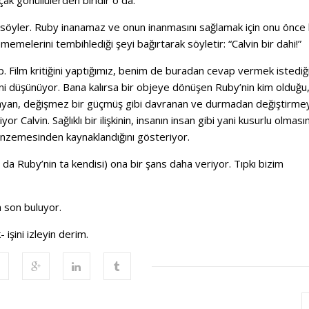
k gönüllülerden biridir o da.
ı söyler. Ruby inanamaz ve onun inanmasını sağlamak için onu önce 
memelerini tembihlediği şeyi bağırtarak söyletir: “Calvin bir dahi!”
p. Film kritiğini yaptığımız, benim de buradan cevap vermek istedi
ni düşünüyor. Bana kalırsa bir objeye dönüşen Ruby’nin kim olduğu
 oynayan, değişmez bir güçmüş gibi davranan ve durmadan değiştirme
or Calvin. Sağlıklı bir ilişkinin, insanın insan gibi yani kusurlu olmas
 benzemesinden kaynaklandığını gösteriyor.
da Ruby’nin ta kendisi) ona bir şans daha veriyor. Tıpkı bizim
a son buluyor.
işini izleyin derim.