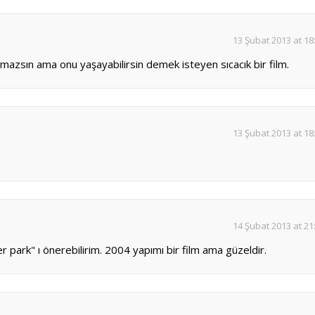
13 Şubat 2013 at 18
mazsın ama onu yaşayabilirsin demek isteyen sıcacık bir film.
13 Şubat 2013 at 18
14 Şubat 2013 at 21
 park" ı önerebilirim. 2004 yapımı bir film ama güzeldir.