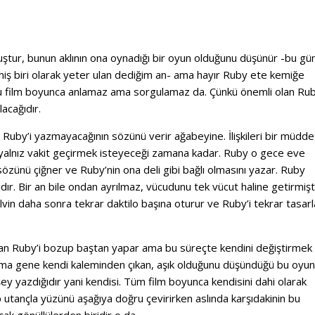
olmuştur, bunun aklının ona oynadığı bir oyun olduğunu düşünür -bu gü
miş biri olarak yeter ulan dediğim an- ama hayır Ruby ete kemiğe
ğunu film boyunca anlamaz ama sorgulamaz da. Çünkü önemli olan Rub
acağıdır.
ık Ruby’i yazmayacağının sözünü verir ağabeyine. İlişkileri bir müdde
 yalnız vakit geçirmek isteyeceği zamana kadar. Ruby o gece eve
özünü çiğner ve Ruby’nin ona deli gibi bağlı olmasını yazar. Ruby
ıdır. Bir an bile ondan ayrılmaz, vücudunu tek vücut haline getirmişt
lvin daha sonra tekrar daktilo başına oturur ve Ruby’i tekrar tasarla
madan Ruby’i bozup baştan yapar ama bu süreçte kendini değiştirmek
Ama gene kendi kaleminden çıkan, aşık olduğunu düşündüğü bu oyu
y yazdığıdır yani kendisi. Tüm film boyunca kendisini dahi olarak
 utançla yüzünü aşağıya doğru çevirirken aslında karşıdakinin bu