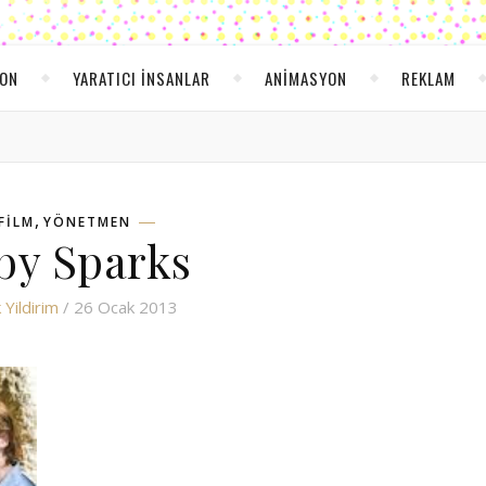
YON
YARATICI INSANLAR
ANIMASYON
REKLAM
,
FILM
YÖNETMEN
by Sparks
 Yildirim
/ 26 Ocak 2013