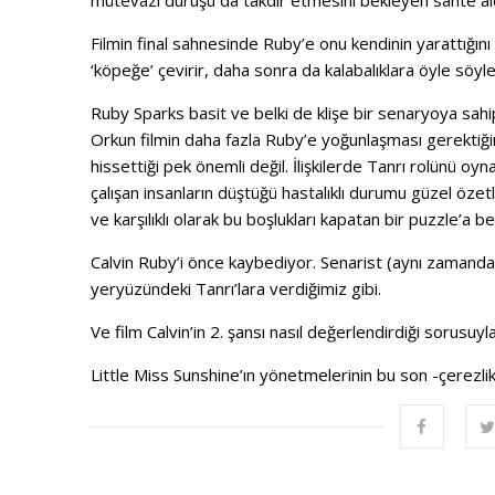
mütevazi duruşu da takdir etmesini bekleyen sahte alça
Filmin final sahnesinde Ruby’e onu kendinin yarattığın
‘köpeğe’ çevirir, daha sonra da kalabalıklara öyle söyle
Ruby Sparks basit ve belki de klişe bir senaryoya sahi
Orkun filmin daha fazla Ruby’e yoğunlaşması gerektiği
hissettiği pek önemli değil. İlişkilerde Tanrı rolünü
çalışan insanların düştüğü hastalıklı durumu güzel özetliy
ve karşılıklı olarak bu boşlukları kapatan bir puzzle’a
Calvin Ruby’i önce kaybediyor. Senarist (aynı zamanda 
yeryüzündeki Tanrı’lara verdiğimiz gibi.
Ve film Calvin’in 2. şansı nasıl değerlendirdiği sorusuyl
Little Miss Sunshine’ın yönetmelerinin bu son -çerezlik- 