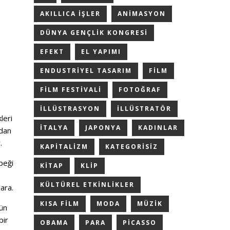
AKILLICA IŞLER
ANIMASYON
DÜNYA GENÇLIK KONGRESI
EFEKT
EL YAPIMI
ENDUSTRIYEL TASARIM
FILM
FILM FESTIVALI
FOTOĞRAF
ILLÜSTRASYON
ILLÜSTRATÖR
leri
ITALYA
JAPONYA
KADINLAR
ndan
.
KAPITALIZM
KATEGORISIZ
peği
KITAP
KLIP
KÜLTÜREL ETKINLIKLER
ara.
KISA FILM
MODA
MÜZIK
gün
bir
OBAMA
PARA
PICASSO