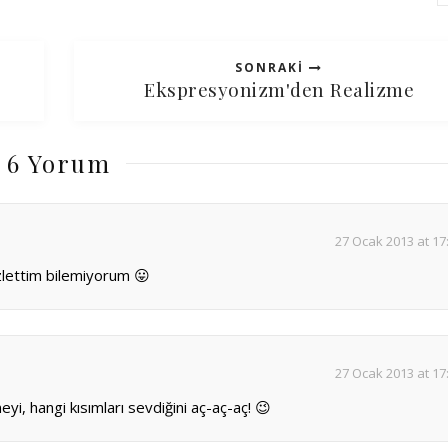
SONRAKI
Ekspresyonizm'den Realizme
6 Yorum
27 Ocak 2013 at 17
zlettim bilemiyorum 😛
27 Ocak 2013 at 17
i, hangi kısımları sevdiğini aç-aç-aç! 😉