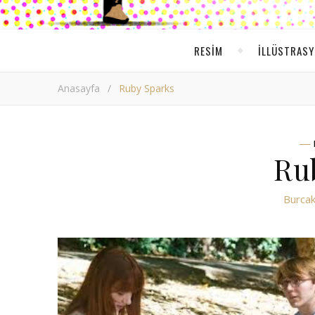
RESIM
ILLÜSTRAS
Anasayfa
/
Ruby Sparks
Ru
Burcak