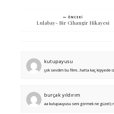
ÖNCEKI
Lulabay- Bir Cihangir Hikayesi
kutupayusu
çok sevdim bu filmi…hatta kaç kişiyede i
burçak yıldırım
aa kutupauyusu seni görmek ne güzel:) ney