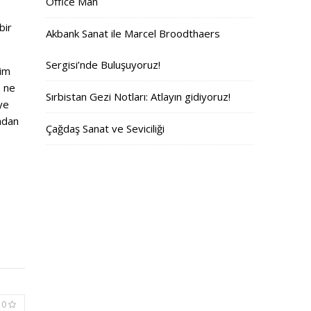
Office Man
bir
Akbank Sanat ile Marcel Broodthaers
Sergisi’nde Buluşuyoruz!
ğim
, ne
Sırbistan Gezi Notları: Atlayın gidiyoruz!
ye
ından
Çağdaş Sanat ve Seviciliği
0