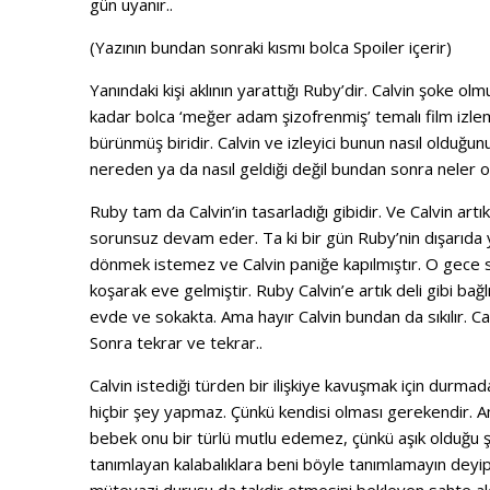
gün uyanır..
(Yazının bundan sonraki kısmı bolca Spoiler içerir)
Yanındaki kişi aklının yarattığı Ruby’dir. Calvin şoke 
kadar bolca ‘meğer adam şizofrenmiş’ temalı film izle
bürünmüş biridir. Calvin ve izleyici bunun nasıl oldu
nereden ya da nasıl geldiği değil bundan sonra neler ol
Ruby tam da Calvin’in tasarladığı gibidir. Ve Calvin art
sorunsuz devam eder. Ta ki bir gün Ruby’nin dışarıda
dönmek istemez ve Calvin paniğe kapılmıştır. O gece s
koşarak eve gelmiştir. Ruby Calvin’e artık deli gibi bağl
evde ve sokakta. Ama hayır Calvin bundan da sıkılır. Ca
Sonra tekrar ve tekrar..
Calvin istediği türden bir ilişkiye kavuşmak için dur
hiçbir şey yapmaz. Çünkü kendisi olması gerekendir. 
bebek onu bir türlü mutlu edemez, çünkü aşık olduğu şe
tanımlayan kalabalıklara beni böyle tanımlamayın deyip