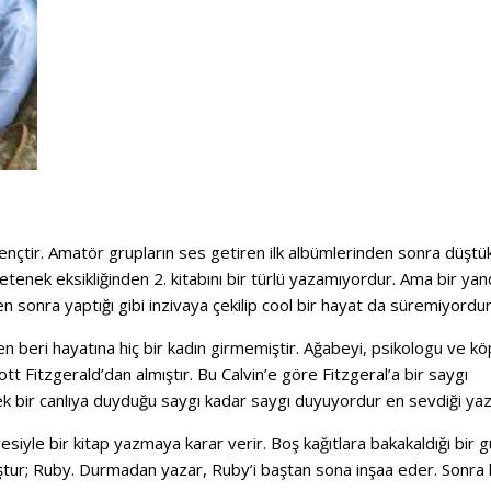
ençtir. Amatör grupların ses getiren ilk albümlerinden sonra düştük
tenek eksikliğinden 2. kitabını bir türlü yazamıyordur. Ama bir ya
n sonra yaptığı gibi inzivaya çekilip cool bir hayat da süremiyordur
den beri hayatına hiç bir kadın girmemiştir. Ağabeyi, psikologu ve kö
tt Fitzgerald’dan almıştır. Bu Calvin’e göre Fitzgeral’a bir saygı
cek bir canlıya duyduğu saygı kadar saygı duyuyordur en sevdiği yaz
siyle bir kitap yazmaya karar verir. Boş kağıtlara bakakaldığı bir 
muştur; Ruby. Durmadan yazar, Ruby’i baştan sona inşaa eder. Sonra 