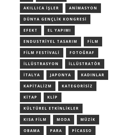
AKILLICA IŞLER
ANIMASYON
DÜNYA GENÇLIK KONGRESI
EFEKT
EL YAPIMI
ENDUSTRIYEL TASARIM
FILM
FILM FESTIVALI
FOTOĞRAF
ILLÜSTRASYON
ILLÜSTRATÖR
ITALYA
JAPONYA
KADINLAR
KAPITALIZM
KATEGORISIZ
KITAP
KLIP
KÜLTÜREL ETKINLIKLER
KISA FILM
MODA
MÜZIK
OBAMA
PARA
PICASSO