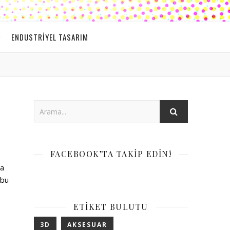
ENDUSTRIYEL TASARIM
FACEBOOK’TA TAKIP EDIN!
sa
 bu
ETIKET BULUTU
3D
AKSESUAR