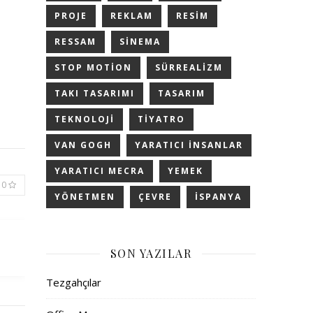
PROJE
REKLAM
RESIM
RESSAM
SINEMA
STOP MOTION
SÜRREALIZM
TAKI TASARIMI
TASARIM
TEKNOLOJI
TIYATRO
VAN GOGH
YARATICI INSANLAR
YARATICI MECRA
YEMEK
0
YÖNETMEN
ÇEVRE
İSPANYA
SON YAZILAR
Tezgahçılar