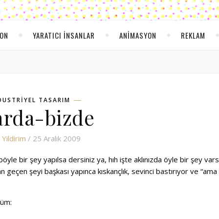
YON
YARATICI INSANLAR
ANIMASYON
REKLAM
DUSTRIYEL TASARIM
arda-bizde
Yildirim
/ 25 Aralık 2009
yle bir şey yapılsa dersiniz ya, hıh işte aklınızda öyle bir şey var
 geçen şeyi başkası yapınca kıskançlık, sevinci bastırıyor ve “ama
düm: