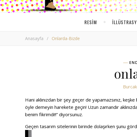
RESIM
ILLÜSTRAS
Anasayfa
/
Onlarda-Bizde
EN
onl
Burcak 
Hani aklınızdan bir şey geçer de yapamazsınız, keşke bö
öyle demeyin harekete geçin! Uzun zamandır aklınızdan
benim fikrimdi!!” diyorsunuz.
Geçen tasarım sitelerinin birinde dolaşırken şunu gör