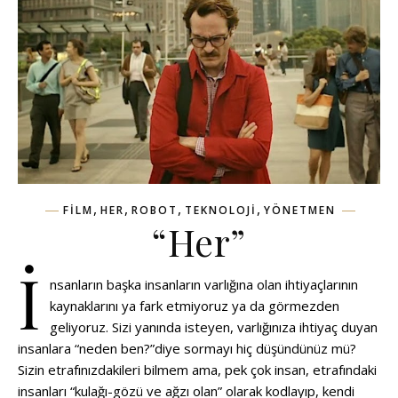
,
,
,
,
FILM
HER
ROBOT
TEKNOLOJI
YÖNETMEN
“Her”
İ
nsanların başka insanların varlığına olan ihtiyaçlarının
kaynaklarını ya fark etmiyoruz ya da görmezden
geliyoruz. Sizi yanında isteyen, varlığınıza ihtiyaç duyan
insanlara “neden ben?”diye sormayı hiç düşündünüz mü?
Sizin etrafınızdakileri bilmem ama, pek çok insan, etrafındaki
insanları “kulağı-gözü ve ağzı olan” olarak kodlayıp, kendi