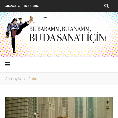
ANASAYFA
HAKKIMDA
Anasayfa
/
Robot