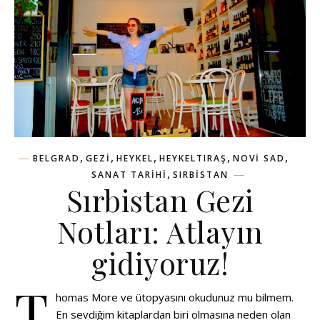
,
,
,
,
,
BELGRAD
GEZI
HEYKEL
HEYKELTIRAŞ
NOVI SAD
,
SANAT TARIHI
SIRBISTAN
Sırbistan Gezi
Notları: Atlayın
gidiyoruz!
T
homas More ve ütopyasını okudunuz mu bilmem.
En sevdiğim kitaplardan biri olmasına neden olan