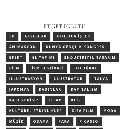
ETIKET BULUTU
3D
AKSESUAR
AKILLICA IŞLER
ANIMASYON
DÜNYA GENÇLIK KONGRESI
EFEKT
EL YAPIMI
ENDUSTRIYEL TASARIM
FILM
FILM FESTIVALI
FOTOĞRAF
ILLÜSTRASYON
ILLÜSTRATÖR
ITALYA
JAPONYA
KADINLAR
KAPITALIZM
KATEGORISIZ
KITAP
KLIP
KÜLTÜREL ETKINLIKLER
KISA FILM
MODA
MÜZIK
OBAMA
PARA
PICASSO