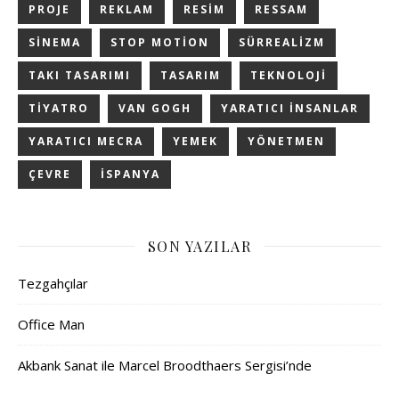
PROJE
REKLAM
RESIM
RESSAM
SINEMA
STOP MOTION
SÜRREALIZM
TAKI TASARIMI
TASARIM
TEKNOLOJI
TIYATRO
VAN GOGH
YARATICI INSANLAR
YARATICI MECRA
YEMEK
YÖNETMEN
ÇEVRE
İSPANYA
SON YAZILAR
Tezgahçılar
Office Man
Akbank Sanat ile Marcel Broodthaers Sergisi’nde