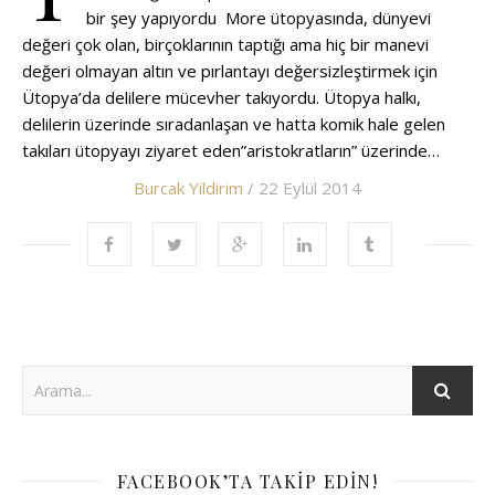
bir şey yapıyordu More ütopyasında, dünyevi
değeri çok olan, birçoklarının taptığı ama hiç bir manevi
değeri olmayan altın ve pırlantayı değersizleştirmek için
Ütopya’da delilere mücevher takıyordu. Ütopya halkı,
delilerin üzerinde sıradanlaşan ve hatta komik hale gelen
takıları ütopyayı ziyaret eden”aristokratların” üzerinde…
Burcak Yildirim
/ 22 Eylül 2014
FACEBOOK’TA TAKIP EDIN!