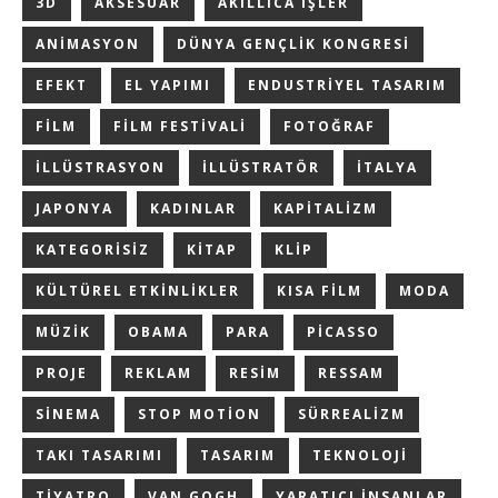
3D
AKSESUAR
AKILLICA IŞLER
ANIMASYON
DÜNYA GENÇLIK KONGRESI
EFEKT
EL YAPIMI
ENDUSTRIYEL TASARIM
FILM
FILM FESTIVALI
FOTOĞRAF
ILLÜSTRASYON
ILLÜSTRATÖR
ITALYA
JAPONYA
KADINLAR
KAPITALIZM
KATEGORISIZ
KITAP
KLIP
KÜLTÜREL ETKINLIKLER
KISA FILM
MODA
MÜZIK
OBAMA
PARA
PICASSO
PROJE
REKLAM
RESIM
RESSAM
SINEMA
STOP MOTION
SÜRREALIZM
TAKI TASARIMI
TASARIM
TEKNOLOJI
TIYATRO
VAN GOGH
YARATICI INSANLAR