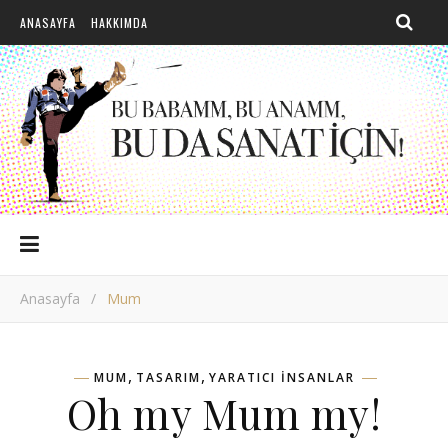
ANASAYFA
HAKKIMDA
Anasayfa
/
Mum
,
,
MUM
TASARIM
YARATICI INSANLAR
Oh my Mum my!