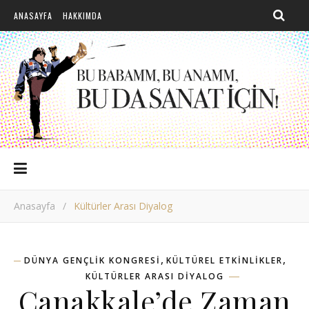
ANASAYFA
HAKKIMDA
Anasayfa
/
Kültürler Arası Diyalog
,
,
DÜNYA GENÇLIK KONGRESI
KÜLTÜREL ETKINLIKLER
KÜLTÜRLER ARASI DIYALOG
Çanakkale’de Zaman