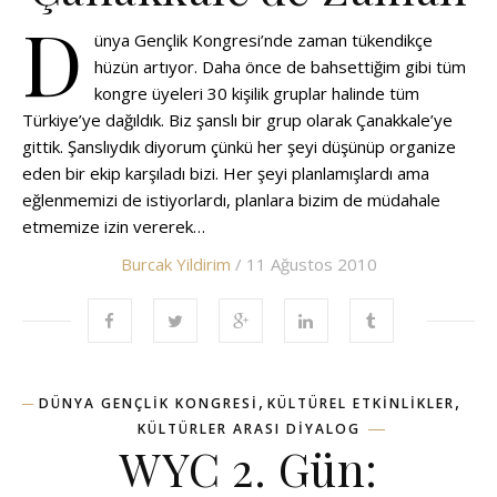
D
ünya Gençlik Kongresi’nde zaman tükendikçe
hüzün artıyor. Daha önce de bahsettiğim gibi tüm
kongre üyeleri 30 kişilik gruplar halinde tüm
Türkiye’ye dağıldık. Biz şanslı bir grup olarak Çanakkale’ye
gittik. Şanslıydık diyorum çünkü her şeyi düşünüp organize
eden bir ekip karşıladı bizi. Her şeyi planlamışlardı ama
eğlenmemizi de istiyorlardı, planlara bizim de müdahale
etmemize izin vererek…
Burcak Yildirim
/ 11 Ağustos 2010
,
,
DÜNYA GENÇLIK KONGRESI
KÜLTÜREL ETKINLIKLER
KÜLTÜRLER ARASI DIYALOG
WYC 2. Gün: