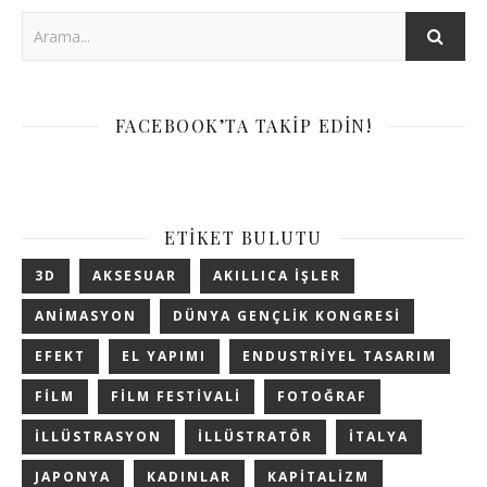
FACEBOOK’TA TAKIP EDIN!
ETIKET BULUTU
3D
AKSESUAR
AKILLICA IŞLER
ANIMASYON
DÜNYA GENÇLIK KONGRESI
EFEKT
EL YAPIMI
ENDUSTRIYEL TASARIM
FILM
FILM FESTIVALI
FOTOĞRAF
ILLÜSTRASYON
ILLÜSTRATÖR
ITALYA
JAPONYA
KADINLAR
KAPITALIZM