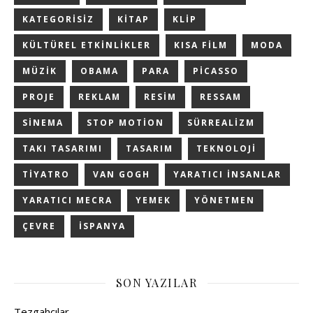
KATEGORISIZ
KITAP
KLIP
KÜLTÜREL ETKINLIKLER
KISA FILM
MODA
MÜZIK
OBAMA
PARA
PICASSO
PROJE
REKLAM
RESIM
RESSAM
SINEMA
STOP MOTION
SÜRREALIZM
TAKI TASARIMI
TASARIM
TEKNOLOJI
TIYATRO
VAN GOGH
YARATICI INSANLAR
YARATICI MECRA
YEMEK
YÖNETMEN
ÇEVRE
İSPANYA
SON YAZILAR
Tezgahçılar