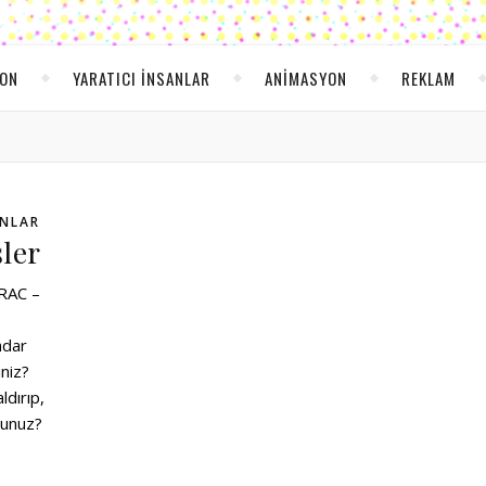
YON
YARATICI INSANLAR
ANIMASYON
REKLAM
ANLAR
şler
 RAC –
adar
niz?
ldırıp,
sunuz?