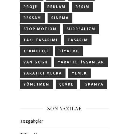
PROJE
REKLAM
RESIM
RESSAM
SINEMA
STOP MOTION
SÜRREALIZM
TAKI TASARIMI
TASARIM
TEKNOLOJI
TIYATRO
VAN GOGH
YARATICI INSANLAR
YARATICI MECRA
YEMEK
YÖNETMEN
ÇEVRE
İSPANYA
SON YAZILAR
Tezgahçılar