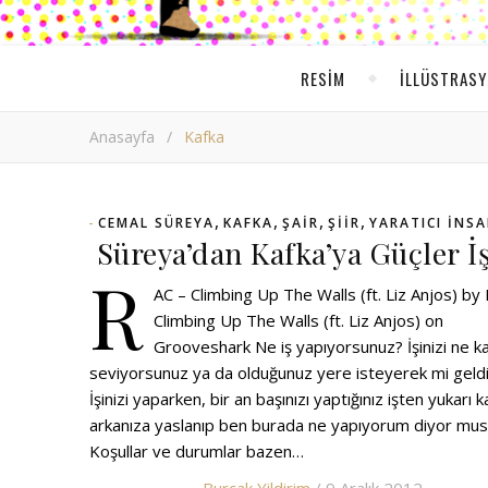
RESIM
ILLÜSTRAS
Anasayfa
/
Kafka
,
,
,
,
CEMAL SÜREYA
KAFKA
ŞAIR
ŞIIR
YARATICI INS
Süreya’dan Kafka’ya Güçler İ
R
AC – Climbing Up The Walls (ft. Liz Anjos) by
Climbing Up The Walls (ft. Liz Anjos) on
Grooveshark Ne iş yapıyorsunuz? İşinizi ne k
seviyorsunuz ya da olduğunuz yere isteyerek mi geldi
İşinizi yaparken, bir an başınızı yaptığınız işten yukarı ka
arkanıza yaslanıp ben burada ne yapıyorum diyor mu
Koşullar ve durumlar bazen…