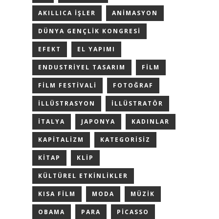
AKILLICA IŞLER
ANIMASYON
DÜNYA GENÇLIK KONGRESI
EFEKT
EL YAPIMI
ENDUSTRIYEL TASARIM
FILM
FILM FESTIVALI
FOTOĞRAF
ILLÜSTRASYON
ILLÜSTRATÖR
ITALYA
JAPONYA
KADINLAR
KAPITALIZM
KATEGORISIZ
KITAP
KLIP
KÜLTÜREL ETKINLIKLER
KISA FILM
MODA
MÜZIK
OBAMA
PARA
PICASSO