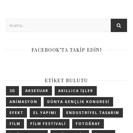
FACEBOOK’TA TAKIP EDIN!
ETIKET BULUTU
3D
AKSESUAR
AKILLICA IŞLER
ANIMASYON
DÜNYA GENÇLIK KONGRESI
EFEKT
EL YAPIMI
ENDUSTRIYEL TASARIM
FILM
FILM FESTIVALI
FOTOĞRAF