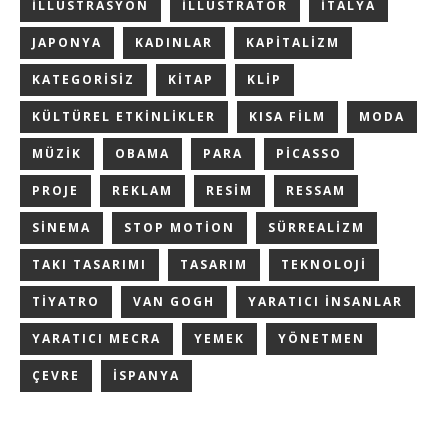
ILLÜSTRASYON
ILLÜSTRATÖR
ITALYA
JAPONYA
KADINLAR
KAPITALIZM
KATEGORISIZ
KITAP
KLIP
KÜLTÜREL ETKINLIKLER
KISA FILM
MODA
MÜZIK
OBAMA
PARA
PICASSO
PROJE
REKLAM
RESIM
RESSAM
SINEMA
STOP MOTION
SÜRREALIZM
TAKI TASARIMI
TASARIM
TEKNOLOJI
TIYATRO
VAN GOGH
YARATICI INSANLAR
YARATICI MECRA
YEMEK
YÖNETMEN
ÇEVRE
İSPANYA