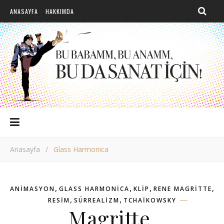
ANASAYFA
HAKKIMDA
Anasayfa
/
Glass Harmonica
,
,
,
,
ANIMASYON
GLASS HARMONICA
KLIP
RENE MAGRITTE
,
,
RESIM
SÜRREALIZM
TCHAIKOWSKY
Magritte,