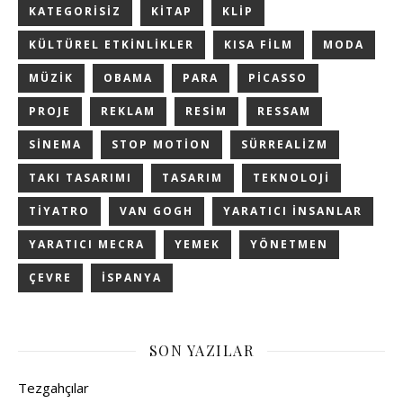
KATEGORISIZ
KITAP
KLIP
KÜLTÜREL ETKINLIKLER
KISA FILM
MODA
MÜZIK
OBAMA
PARA
PICASSO
PROJE
REKLAM
RESIM
RESSAM
SINEMA
STOP MOTION
SÜRREALIZM
TAKI TASARIMI
TASARIM
TEKNOLOJI
TIYATRO
VAN GOGH
YARATICI INSANLAR
YARATICI MECRA
YEMEK
YÖNETMEN
ÇEVRE
İSPANYA
SON YAZILAR
Tezgahçılar