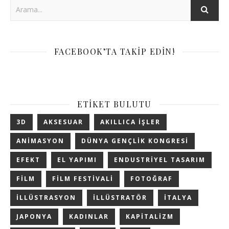
FACEBOOK’TA TAKIP EDIN!
ETIKET BULUTU
3D
AKSESUAR
AKILLICA IŞLER
ANIMASYON
DÜNYA GENÇLIK KONGRESI
EFEKT
EL YAPIMI
ENDUSTRIYEL TASARIM
FILM
FILM FESTIVALI
FOTOĞRAF
ILLÜSTRASYON
ILLÜSTRATÖR
ITALYA
JAPONYA
KADINLAR
KAPITALIZM