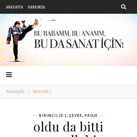
ANASAYFA
HAKKIMDA
Anasayfa
/
Birincilik:)
,
,
BIRINCILIK:)
ÇEVRE
PROJE
oldu da bitti