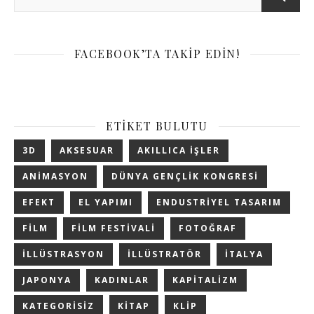
FACEBOOK’TA TAKIP EDIN!
ETIKET BULUTU
3D
AKSESUAR
AKILLICA IŞLER
ANIMASYON
DÜNYA GENÇLIK KONGRESI
EFEKT
EL YAPIMI
ENDUSTRIYEL TASARIM
FILM
FILM FESTIVALI
FOTOĞRAF
ILLÜSTRASYON
ILLÜSTRATÖR
ITALYA
JAPONYA
KADINLAR
KAPITALIZM
KATEGORISIZ
KITAP
KLIP