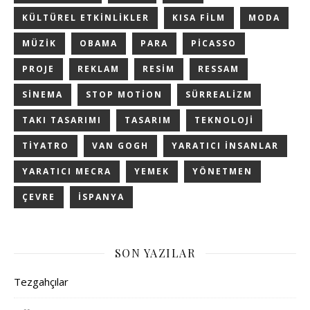
KÜLTÜREL ETKINLIKLER
KISA FILM
MODA
MÜZIK
OBAMA
PARA
PICASSO
PROJE
REKLAM
RESIM
RESSAM
SINEMA
STOP MOTION
SÜRREALIZM
TAKI TASARIMI
TASARIM
TEKNOLOJI
TIYATRO
VAN GOGH
YARATICI INSANLAR
YARATICI MECRA
YEMEK
YÖNETMEN
ÇEVRE
İSPANYA
SON YAZILAR
Tezgahçılar