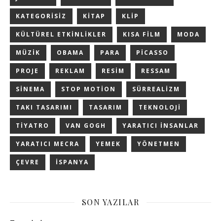
KATEGORISIZ
KITAP
KLIP
KÜLTÜREL ETKINLIKLER
KISA FILM
MODA
MÜZIK
OBAMA
PARA
PICASSO
PROJE
REKLAM
RESIM
RESSAM
SINEMA
STOP MOTION
SÜRREALIZM
TAKI TASARIMI
TASARIM
TEKNOLOJI
TIYATRO
VAN GOGH
YARATICI INSANLAR
YARATICI MECRA
YEMEK
YÖNETMEN
ÇEVRE
İSPANYA
SON YAZILAR