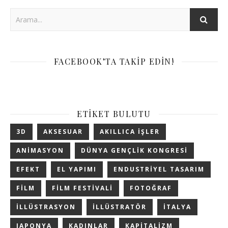
FACEBOOK’TA TAKIP EDIN!
ETIKET BULUTU
3D
AKSESUAR
AKILLICA IŞLER
ANIMASYON
DÜNYA GENÇLIK KONGRESI
EFEKT
EL YAPIMI
ENDUSTRIYEL TASARIM
FILM
FILM FESTIVALI
FOTOĞRAF
ILLÜSTRASYON
ILLÜSTRATÖR
ITALYA
JAPONYA
KADINLAR
KAPITALIZM