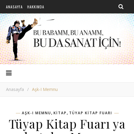
ANASAYFA
HAKKIMDA
Anasayfa
/
Aşk-I Memnu
,
,
AŞK-I MEMNU
KITAP
TÜYAP KITAP FUARI
Tüyap Kitap Fuarı ya